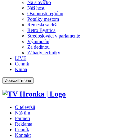
Na slovíčko
Náš hosť
Osobnosti regiónu
Potulky mestom
Remesla sa drž
Retro Bystrica
Stredoslováci v parlamente
Výnimoční
Za dedinou
Záhady techniky
LIVE
Cenník
Kniha
Zobraziť menu
O televízii
Náš tím
Partneri
Reklama
Cenník
Kontakt