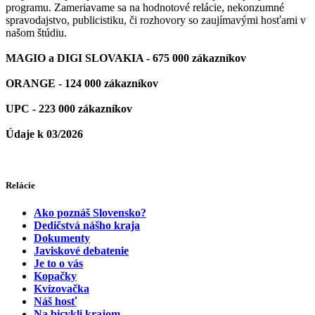
programu. Zameriavame sa na hodnotové relácie, nekonzumné
spravodajstvo, publicistiku, či rozhovory so zaujímavými hosťami v
našom štúdiu.
MAGIO a DIGI SLOVAKIA - 675 000 zákazníkov
ORANGE - 124 000 zákazníkov
UPC - 223 000 zákazníkov
Údaje k 03/2026
Relácie
Ako poznáš Slovensko?
Dedičstvá nášho kraja
Dokumenty
Javiskové debatenie
Je to o vás
Kopačky
Kvízovačka
Náš hosť
Na bicykli krajom