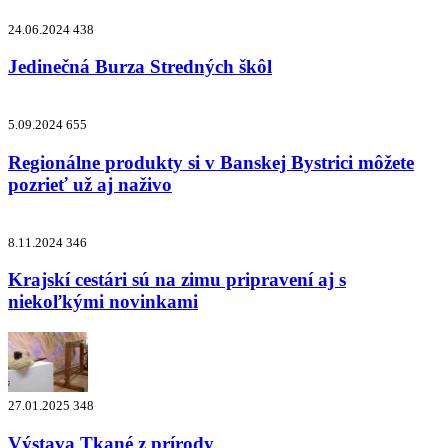
24.06.2024
438
Jedinečná Burza Stredných škôl
5.09.2024
655
Regionálne produkty si v Banskej Bystrici môžete
pozrieť už aj naživo
8.11.2024
346
Krajskí cestári sú na zimu pripravení aj s
niekoľkými novinkami
27.01.2025
348
Výstava Tkané z prírody