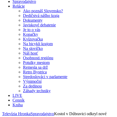
Spravodajstvo
Relácie
Ako poznáš Slovensko?
Dedičstvá nášho kraja
Dokumenty
Javiskové debatenie
Je to o vás
Kopačky
Kvízovačka
Na bicykli krajom
Na slovíčko
Náš hosť
Osobnosti regiónu
Potulky mestom
Remesla sa drž
Retro Bystrica
Stredoslováci v parlamente
Výnimoční
Za dedinou
Záhady techniky
LIVE
Cenník
Kniha
Televízia Hronka
Spravodajstvo
Kostol v Dúbravici odkryl nové