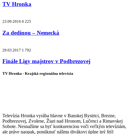
TV Hronka
23.09.2016
6 225
Za dedinou – Nemecká
29.03.2017
1 792
Finále Ligy majstrov v Podbrezovej
TV Hronka - Krajská regionálna televízia
Vysielame pre viac ako 1 022 000
zákazníkov
Televízia Hronka vyrába hlavne v Banskej Bystrici, Brezne,
Podbrezovej, Zvolene, Žiari nad Hronom, Lučenci a Rimavskej
Sobote. Nesnažíme sa byť konkurenciou voči veľkým televíziám,
ale práve naopak, ponúknuť nášmu divákovi úplne iný štýl