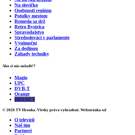
Na slovíčko
Osobnosti regiónu
Potulky mestom
Remesla sa drž
Retro Bystrica
Spravodajstvo
Stredoslováci v parlamente
Výnimoční
Za dedinou
Záhady techniky
Ako si nás naladiť?
Magio
UPC
DVB-T
Orange
BBXNET
© 2026 TV Hronka. Všetky práva vyhradené. Webstránka od
O televízii
Náš tím
Partneri