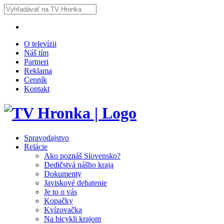
O televízii
Náš tím
Partneri
Reklama
Cenník
Kontakt
Spravodajstvo
Relácie
Ako poznáš Slovensko?
Dedičstvá nášho kraja
Dokumenty
Javiskové debatenie
Je to o vás
Kopačky
Kvízovačka
Na bicykli krajom