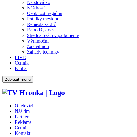
Na slovíčko
Náš hosť
Osobnosti regiónu
Potulky mestom
Remesla sa drž
Retro Bystrica
Stredoslováci v parlamente
Výnimoční
Za dedinou
Záhady techniky
LIVE
Cenník
Kniha
Zobraziť menu
O televízii
Náš tím
Partneri
Reklama
Cenník
Kontakt