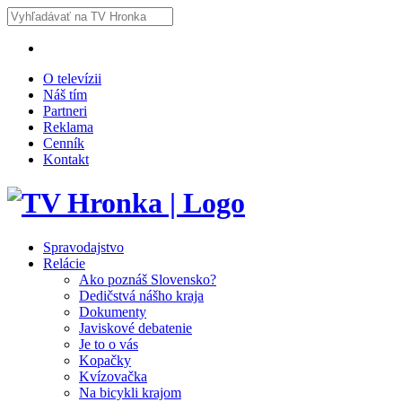
O televízii
Náš tím
Partneri
Reklama
Cenník
Kontakt
Spravodajstvo
Relácie
Ako poznáš Slovensko?
Dedičstvá nášho kraja
Dokumenty
Javiskové debatenie
Je to o vás
Kopačky
Kvízovačka
Na bicykli krajom