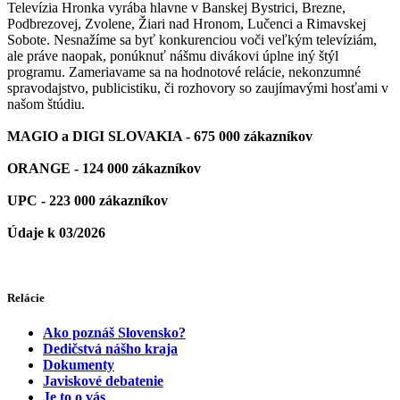
Televízia Hronka vyrába hlavne v Banskej Bystrici, Brezne,
Podbrezovej, Zvolene, Žiari nad Hronom, Lučenci a Rimavskej
Sobote. Nesnažíme sa byť konkurenciou voči veľkým televíziám,
ale práve naopak, ponúknuť nášmu divákovi úplne iný štýl
programu. Zameriavame sa na hodnotové relácie, nekonzumné
spravodajstvo, publicistiku, či rozhovory so zaujímavými hosťami v
našom štúdiu.
MAGIO a DIGI SLOVAKIA - 675 000 zákazníkov
ORANGE - 124 000 zákazníkov
UPC - 223 000 zákazníkov
Údaje k 03/2026
Relácie
Ako poznáš Slovensko?
Dedičstvá nášho kraja
Dokumenty
Javiskové debatenie
Je to o vás