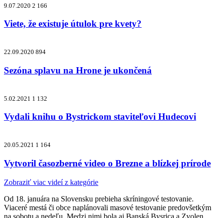
9.07.2020
2 166
Viete, že existuje útulok pre kvety?
22.09.2020
894
Sezóna splavu na Hrone je ukončená
5.02.2021
1 132
Vydali knihu o Bystrickom staviteľovi Hudecovi
20.05.2021
1 164
Vytvoril časozberné video o Brezne a blízkej prírode
Zobraziť viac videí z kategórie
Od 18. januára na Slovensku prebieha skríningové testovanie.
Viaceré mestá či obce naplánovali masové testovanie predovšetkým
na sobotu a nedeľu. Medzi nimi bola aj Banská Bysrica a Zvolen.