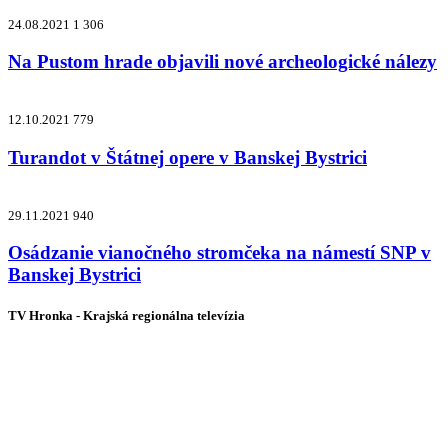
24.08.2021
1 306
Na Pustom hrade objavili nové archeologické nálezy
12.10.2021
779
Turandot v Štátnej opere v Banskej Bystrici
29.11.2021
940
Osádzanie vianočného stromčeka na námestí SNP v
Banskej Bystrici
TV Hronka - Krajská regionálna televízia
Vysielame pre viac ako 1 022 000
zákazníkov