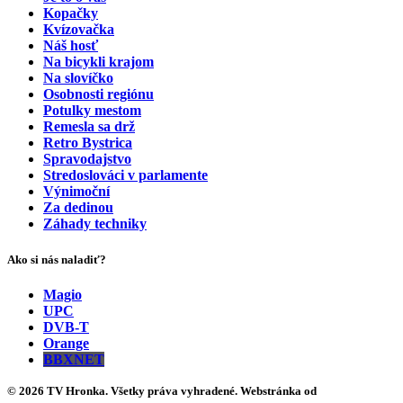
Kopačky
Kvízovačka
Náš hosť
Na bicykli krajom
Na slovíčko
Osobnosti regiónu
Potulky mestom
Remesla sa drž
Retro Bystrica
Spravodajstvo
Stredoslováci v parlamente
Výnimoční
Za dedinou
Záhady techniky
Ako si nás naladiť?
Magio
UPC
DVB-T
Orange
BBXNET
© 2026 TV Hronka. Všetky práva vyhradené. Webstránka od