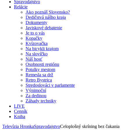
Spravodajstvo
Relácie
Ako poznáš Slovensko?
Dedičstvá nášho kraja
Dokumenty
Javiskové debatenie
Je to o vás
Kopačky
Kvízovačka
Na bicykli krajom
Na slovíčko
Náš hosť
Osobnosti regiónu
Potulky mestom
Remesla sa drž
Retro Bystrica
Stredoslováci v parlamente
Výnimoční
Za dedinou
Záhady techniky
LIVE
Cenník
Kniha
Televízia Hronka
Spravodajstvo
Celoplošný skríning bez čakania