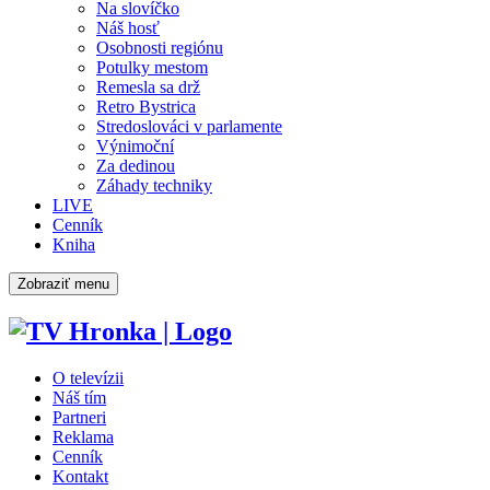
Na slovíčko
Náš hosť
Osobnosti regiónu
Potulky mestom
Remesla sa drž
Retro Bystrica
Stredoslováci v parlamente
Výnimoční
Za dedinou
Záhady techniky
LIVE
Cenník
Kniha
Zobraziť menu
O televízii
Náš tím
Partneri
Reklama
Cenník
Kontakt