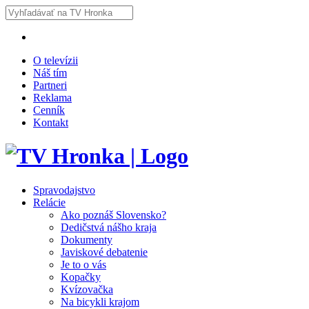
O televízii
Náš tím
Partneri
Reklama
Cenník
Kontakt
Spravodajstvo
Relácie
Ako poznáš Slovensko?
Dedičstvá nášho kraja
Dokumenty
Javiskové debatenie
Je to o vás
Kopačky
Kvízovačka
Na bicykli krajom