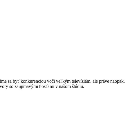
íme sa byť konkurenciou voči veľkým televíziám, ale práve naopak,
ovory so zaujímavými hosťami v našom štúdiu.