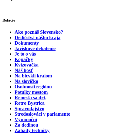
Relácie
Ako poznáš Slovensko?
Dedičstvá nášho kraja
Dokumenty
Javiskové debatenie
Je to o vás
Kopačky
Kvízovačka
Náš hosť
Na bicykli krajom
Na slovíčko
Osobnosti regiónu
Potulky mestom
Remesla sa drž
Retro Bystrica
Spravodajstvo
Stredoslováci v parlamente
Výnimoční
Za dedinou
Záhady techniky