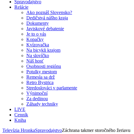
Spravodajstvo
Relácie
Ako poznáš Slovensko?
Dedičstvá nášho kraja
Dokumenty
Javiskové debatenie
Je to o vás
Kopačky
Kvízovačka
Na bicykli krajom
Na slovíčko
Náš hosť
Osobnosti regiónu
Potulky mestom
Remesla sa drž
Retro Bystrica
Stredoslováci v parlamente
Výnimoční
Za dedinou
Záhady techniky
LIVE
Cenník
Kniha
Televízia Hronka
Spravodajstvo
Záchrana takmer storočného žeriavu