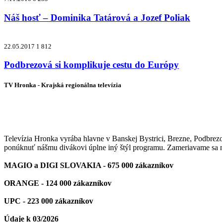
Náš hosť – Dominika Tatárová a Jozef Poliak
22.05.2017
1 812
Podbrezová si komplikuje cestu do Európy
TV Hronka - Krajská regionálna televízia
Vysielame pre viac ako 1 022 000 z
Televízia Hronka vyrába hlavne v Banskej Bystrici, Brezne, Podbrez
ponúknuť nášmu divákovi úplne iný štýl programu. Zameriavame sa na
MAGIO a DIGI SLOVAKIA - 675 000 zákazníkov
ORANGE - 124 000 zákazníkov
UPC - 223 000 zákazníkov
Údaje k 03/2026