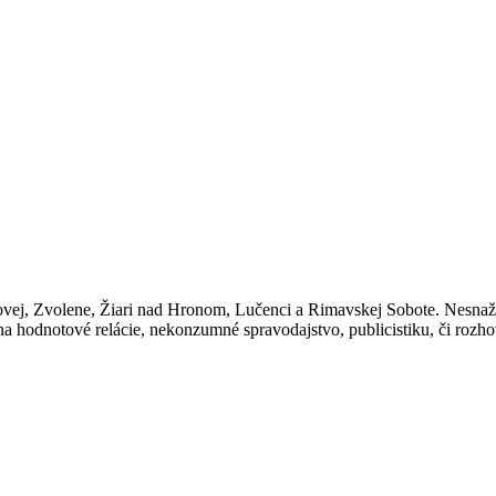
ákazníkov
ovej, Zvolene, Žiari nad Hronom, Lučenci a Rimavskej Sobote. Nesnaž
 hodnotové relácie, nekonzumné spravodajstvo, publicistiku, či rozh