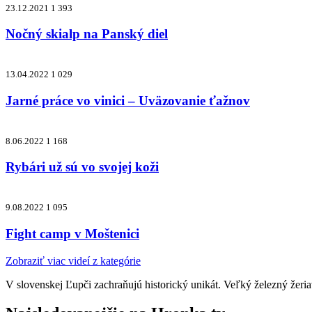
23.12.2021
1 393
Nočný skialp na Panský diel
13.04.2022
1 029
Jarné práce vo vinici – Uväzovanie ťažnov
8.06.2022
1 168
Rybári už sú vo svojej koži
9.08.2022
1 095
Fight camp v Moštenici
Zobraziť viac videí z kategórie
V slovenskej Ľupči zachraňujú historický unikát. Veľký železný žeriav