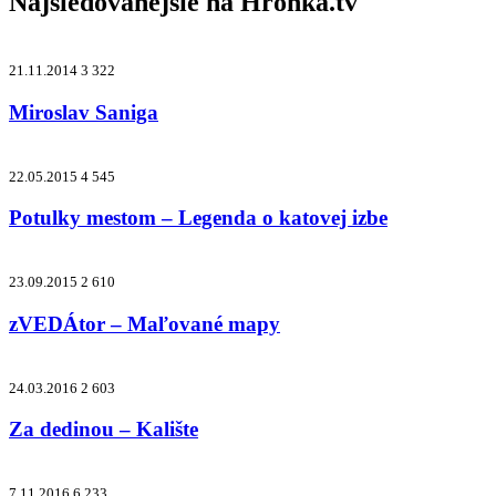
Najsledovanejšie na
Hronka.tv
21.11.2014
3 322
Miroslav Saniga
22.05.2015
4 545
Potulky mestom – Legenda o katovej izbe
23.09.2015
2 610
zVEDÁtor – Maľované mapy
24.03.2016
2 603
Za dedinou – Kalište
7.11.2016
6 233