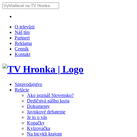
O televízii
Náš tím
Partneri
Reklama
Cenník
Kontakt
Spravodajstvo
Relácie
Ako poznáš Slovensko?
Dedičstvá nášho kraja
Dokumenty
Javiskové debatenie
Je to o vás
Kopačky
Kvízovačka
Na bicykli krajom