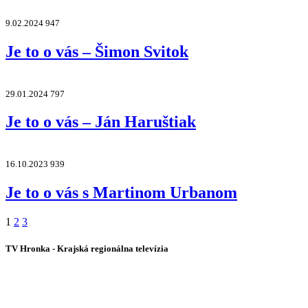
9.02.2024
947
Je to o vás – Šimon Svitok
29.01.2024
797
Je to o vás – Ján Haruštiak
16.10.2023
939
Je to o vás s Martinom Urbanom
1
2
3
TV Hronka - Krajská regionálna televízia
Vysielame pre viac ako 1 022 000 z