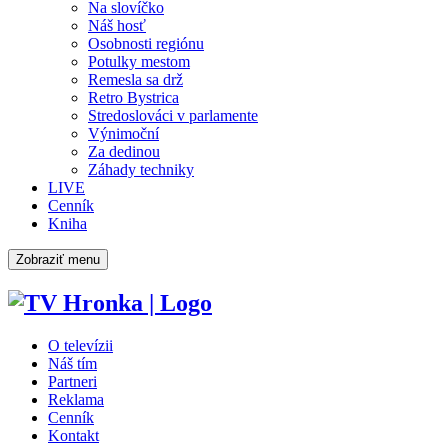
Na slovíčko
Náš hosť
Osobnosti regiónu
Potulky mestom
Remesla sa drž
Retro Bystrica
Stredoslováci v parlamente
Výnimoční
Za dedinou
Záhady techniky
LIVE
Cenník
Kniha
Zobraziť menu
O televízii
Náš tím
Partneri
Reklama
Cenník
Kontakt