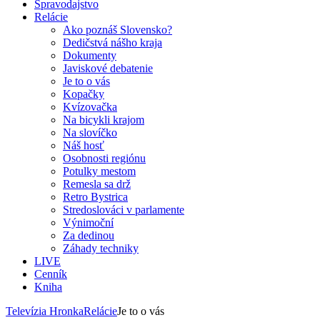
Spravodajstvo
Relácie
Ako poznáš Slovensko?
Dedičstvá nášho kraja
Dokumenty
Javiskové debatenie
Je to o vás
Kopačky
Kvízovačka
Na bicykli krajom
Na slovíčko
Náš hosť
Osobnosti regiónu
Potulky mestom
Remesla sa drž
Retro Bystrica
Stredoslováci v parlamente
Výnimoční
Za dedinou
Záhady techniky
LIVE
Cenník
Kniha
Televízia Hronka
Relácie
Je to o vás