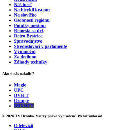
Náš hosť
Na bicykli krajom
Na slovíčko
Osobnosti regiónu
Potulky mestom
Remesla sa drž
Retro Bystrica
Spravodajstvo
Stredoslováci v parlamente
Výnimoční
Za dedinou
Záhady techniky
Ako si nás naladiť?
Magio
UPC
DVB-T
Orange
BBXNET
© 2026 TV Hronka. Všetky práva vyhradené. Webstránka od
O televízii