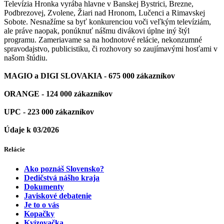
Televízia Hronka vyrába hlavne v Banskej Bystrici, Brezne,
Podbrezovej, Zvolene, Žiari nad Hronom, Lučenci a Rimavskej
Sobote. Nesnažíme sa byť konkurenciou voči veľkým televíziám,
ale práve naopak, ponúknuť nášmu divákovi úplne iný štýl
programu. Zameriavame sa na hodnotové relácie, nekonzumné
spravodajstvo, publicistiku, či rozhovory so zaujímavými hosťami v
našom štúdiu.
MAGIO a DIGI SLOVAKIA - 675 000 zákazníkov
ORANGE - 124 000 zákazníkov
UPC - 223 000 zákazníkov
Údaje k 03/2026
Relácie
Ako poznáš Slovensko?
Dedičstvá nášho kraja
Dokumenty
Javiskové debatenie
Je to o vás
Kopačky
Kvízovačka