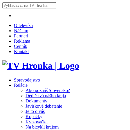
O televízii
Náš tím
Partneri
Reklama
Cenník
Kontakt
Spravodajstvo
Relácie
Ako poznáš Slovensko?
Dedičstvá nášho kraja
Dokumenty
Javiskové debatenie
Je to o vás
Kopačky
Kvízovačka
Na bicykli krajom