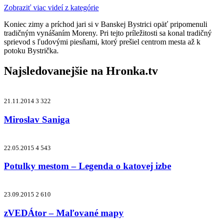
Zobraziť viac videí z kategórie
Koniec zimy a príchod jari si v Banskej Bystrici opäť pripomenuli
tradičným vynášaním Moreny. Pri tejto príležitosti sa konal tradičný
sprievod s ľudovými piesňami, ktorý prešiel centrom mesta až k
potoku Bystrička.
Najsledovanejšie na
Hronka.tv
21.11.2014
3 322
Miroslav Saniga
22.05.2015
4 543
Potulky mestom – Legenda o katovej izbe
23.09.2015
2 610
zVEDÁtor – Maľované mapy