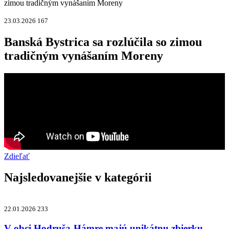
zimou tradičným vynášaním Moreny
23.03.2026
167
Banská Bystrica sa rozlúčila so zimou
tradičným vynášaním Moreny
Zdieľať
Najsledovanejšie v kategórii
22.01.2026
233
V obci Hodruša-Hámre majú unikátnu zbierku