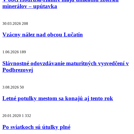
minerálov – upútavka
30.03.2026
208
Vzácny nález nad obcou Lučatín
1.06.2026
189
Slávnostné odovzdávanie maturitných vysvedčení v
Podbrezovej
3.08.2026
50
Letné potulky mestom sa konajú aj tento rok
20.01.2020
1 332
Po sviatkoch sú útulky plné