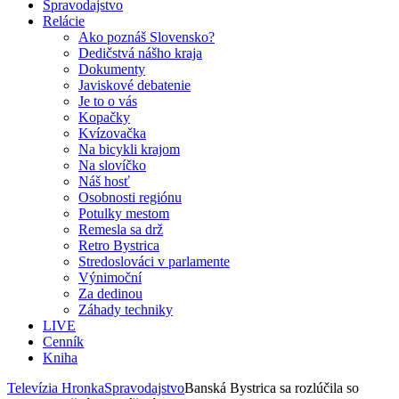
Spravodajstvo
Relácie
Ako poznáš Slovensko?
Dedičstvá nášho kraja
Dokumenty
Javiskové debatenie
Je to o vás
Kopačky
Kvízovačka
Na bicykli krajom
Na slovíčko
Náš hosť
Osobnosti regiónu
Potulky mestom
Remesla sa drž
Retro Bystrica
Stredoslováci v parlamente
Výnimoční
Za dedinou
Záhady techniky
LIVE
Cenník
Kniha
Televízia Hronka
Spravodajstvo
Banská Bystrica sa rozlúčila so