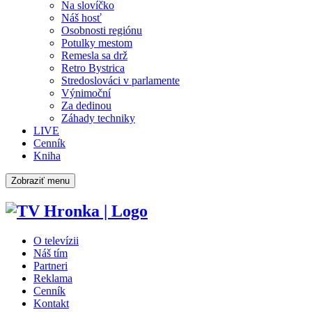
Na slovíčko
Náš hosť
Osobnosti regiónu
Potulky mestom
Remesla sa drž
Retro Bystrica
Stredoslováci v parlamente
Výnimoční
Za dedinou
Záhady techniky
LIVE
Cenník
Kniha
Zobraziť menu
O televízii
Náš tím
Partneri
Reklama
Cenník
Kontakt