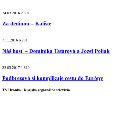
24.03.2016
2 601
Za dedinou – Kalište
7.11.2016
6 231
Náš hosť – Dominika Tatárová a Jozef Poliak
22.05.2017
1 810
Podbrezová si komplikuje cestu do Európy
TV Hronka - Krajská regionálna televízia
Vysielame pre viac ako 1 022 000
zákazníkov