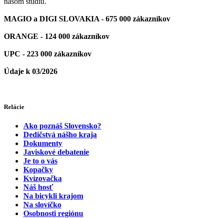
našom štúdiu.
MAGIO a DIGI SLOVAKIA - 675 000 zákazníkov
ORANGE - 124 000 zákazníkov
UPC - 223 000 zákazníkov
Údaje k 03/2026
Relácie
Ako poznáš Slovensko?
Dedičstvá nášho kraja
Dokumenty
Javiskové debatenie
Je to o vás
Kopačky
Kvízovačka
Náš hosť
Na bicykli krajom
Na slovíčko
Osobnosti regiónu