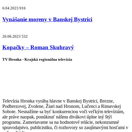
6.04.2023
916
Vynášanie moreny v Banskej Bystrici
26.06.2023
532
Kopačky – Roman Skuhravý
TV Hronka - Krajská regionálna televízia
Vysielame pre viac ako 1 022 000
zákazníkov
Televízia Hronka vyrába hlavne v Banskej Bystrici, Brezne,
Podbrezovej, Zvolene, Žiari nad Hronom, Lučenci a Rimavskej
Sobote. Nesnažíme sa byť konkurenciou voči veľkým televíziám,
ale práve naopak, ponúknuť nášmu divákovi úplne iný štýl
programu. Zameriavame sa na hodnotové relácie, nekonzumné
spravodajstvo, publicistiku, či rozhovory so zaujímavými hosťami v