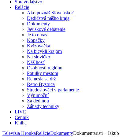
Spravodajstvo
Relácie
Ako poznáš Slovensko?
Dedičstvá nášho kraja
Dokumenty
Javiskové debatenie
Je to o vás
Kopačky
Kvízovačka
Na bicykli krajom
Na slovíčko
Náš hosť
Osobnosti regiónu
Potulky mestom
Remesla sa drž
Retro Bystrica
Stredoslováci v parlamente
Výnimoční
Za dedinou
Záhady techniky
LIVE
Cenník
Kniha
Televízia Hronka
Relácie
Dokumenty
Dokumentaristi – Jakub