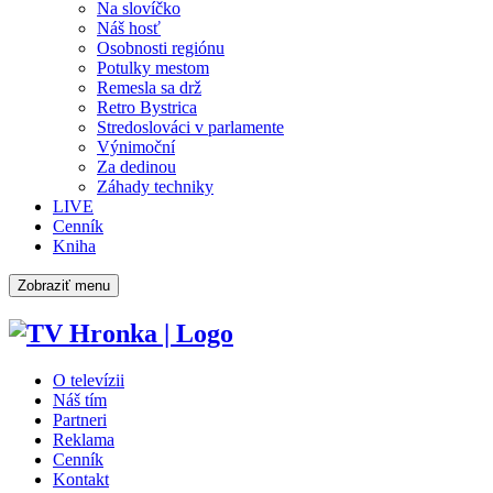
Na slovíčko
Náš hosť
Osobnosti regiónu
Potulky mestom
Remesla sa drž
Retro Bystrica
Stredoslováci v parlamente
Výnimoční
Za dedinou
Záhady techniky
LIVE
Cenník
Kniha
Zobraziť menu
O televízii
Náš tím
Partneri
Reklama
Cenník
Kontakt