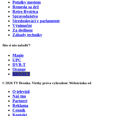
Potulky mestom
Remesla sa drž
Retro Bystrica
Spravodajstvo
Stredoslováci v parlamente
Výnimoční
Za dedinou
Záhady techniky
Ako si nás naladiť?
Magio
UPC
DVB-T
Orange
BBXNET
© 2026 TV Hronka. Všetky práva vyhradené. Webstránka od
O televízii
Náš tím
Partneri
Reklama
Cenník
Kontakt