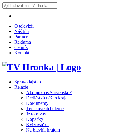
O televízii
Náš tím
Partneri
Reklama
Cenník
Kontakt
Spravodajstvo
Relácie
Ako poznáš Slovensko?
Dedičstvá nášho kraja
Dokumenty
Javiskové debatenie
Je to o vás
Kopačky
Kvízovačka
Na bicykli krajom