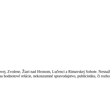
ákazníkov
ovej, Zvolene, Žiari nad Hronom, Lučenci a Rimavskej Sobote. Nesnaž
 hodnotové relácie, nekonzumné spravodajstvo, publicistiku, či rozh