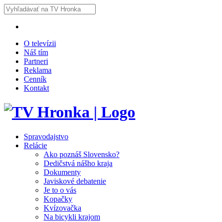
O televízii
Náš tím
Partneri
Reklama
Cenník
Kontakt
Spravodajstvo
Relácie
Ako poznáš Slovensko?
Dedičstvá nášho kraja
Dokumenty
Javiskové debatenie
Je to o vás
Kopačky
Kvízovačka
Na bicykli krajom