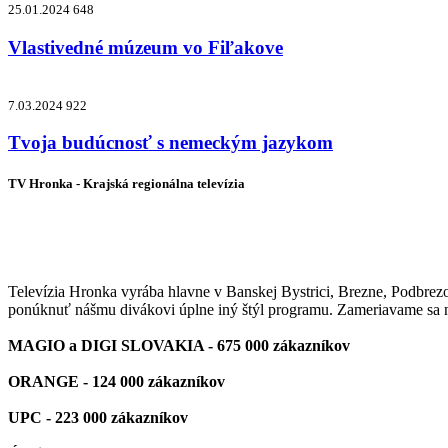
25.01.2024
648
Vlastivedné múzeum vo Fiľakove
7.03.2024
922
Tvoja budúcnosť s nemeckým jazykom
TV Hronka - Krajská regionálna televízia
Vysielame pre viac ako 1 022 000 z
Televízia Hronka vyrába hlavne v Banskej Bystrici, Brezne, Podbrez
ponúknuť nášmu divákovi úplne iný štýl programu. Zameriavame sa na
MAGIO a DIGI SLOVAKIA - 675 000 zákazníkov
ORANGE - 124 000 zákazníkov
UPC - 223 000 zákazníkov