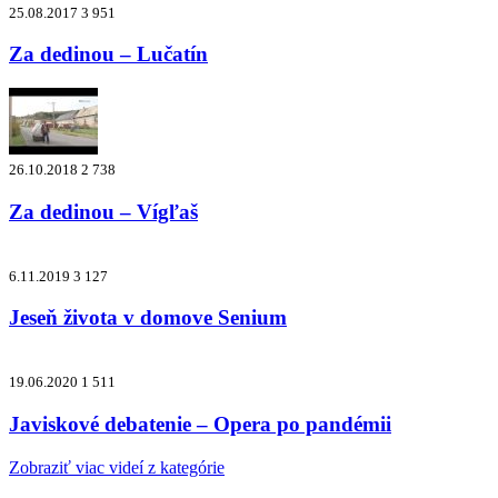
25.08.2017
3 951
Za dedinou – Lučatín
26.10.2018
2 738
Za dedinou – Vígľaš
6.11.2019
3 127
Jeseň života v domove Senium
19.06.2020
1 511
Javiskové debatenie – Opera po pandémii
Zobraziť viac videí z kategórie