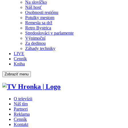
Na slovíčko
Náš hosť
Osobnosti regiónu
Potulky mestom
Remesla sa drž
Retro Bystrica
Stredoslováci v parlamente
Výnimoční
Za dedinou
Záhady techniky
LIVE
Cenník
Kniha
Zobraziť menu
O televízii
Náš tím
Partneri
Reklama
Cenník
Kontakt