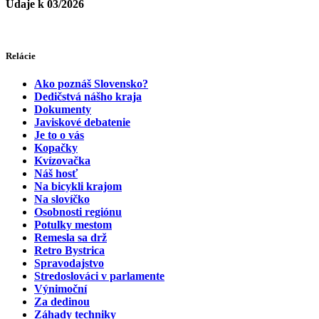
Údaje k 03/2026
Relácie
Ako poznáš Slovensko?
Dedičstvá nášho kraja
Dokumenty
Javiskové debatenie
Je to o vás
Kopačky
Kvízovačka
Náš hosť
Na bicykli krajom
Na slovíčko
Osobnosti regiónu
Potulky mestom
Remesla sa drž
Retro Bystrica
Spravodajstvo
Stredoslováci v parlamente
Výnimoční
Za dedinou
Záhady techniky