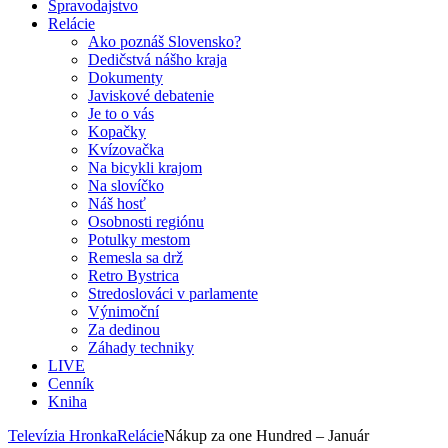
Spravodajstvo
Relácie
Ako poznáš Slovensko?
Dedičstvá nášho kraja
Dokumenty
Javiskové debatenie
Je to o vás
Kopačky
Kvízovačka
Na bicykli krajom
Na slovíčko
Náš hosť
Osobnosti regiónu
Potulky mestom
Remesla sa drž
Retro Bystrica
Stredoslováci v parlamente
Výnimoční
Za dedinou
Záhady techniky
LIVE
Cenník
Kniha
Televízia Hronka
Relácie
Nákup za one Hundred – Január