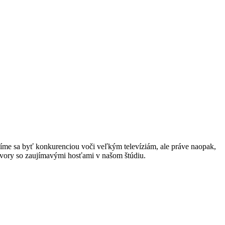
íme sa byť konkurenciou voči veľkým televíziám, ale práve naopak,
ovory so zaujímavými hosťami v našom štúdiu.