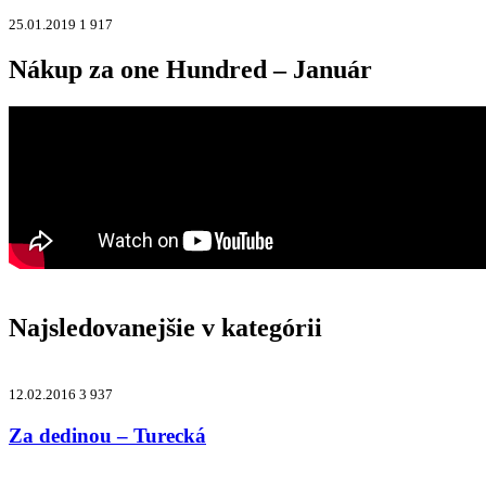
25.01.2019
1 917
Nákup za one Hundred – Január
Najsledovanejšie v kategórii
12.02.2016
3 937
Za dedinou – Turecká