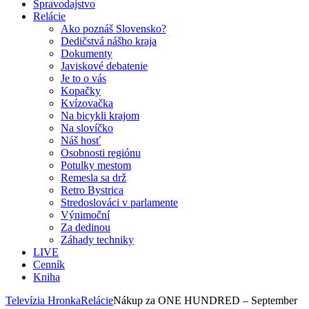
Spravodajstvo
Relácie
Ako poznáš Slovensko?
Dedičstvá nášho kraja
Dokumenty
Javiskové debatenie
Je to o vás
Kopačky
Kvízovačka
Na bicykli krajom
Na slovíčko
Náš hosť
Osobnosti regiónu
Potulky mestom
Remesla sa drž
Retro Bystrica
Stredoslováci v parlamente
Výnimoční
Za dedinou
Záhady techniky
LIVE
Cenník
Kniha
Televízia Hronka
Relácie
Nákup za ONE HUNDRED – September