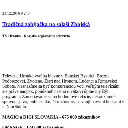
23.12.2016
8 248
Tradičná zabíjačka na salaši Zbojská
TV Hronka - Krajská regionálna televízia
Vysielame pre viac ako 1 022 000
zákazníkov
Televízia Hronka vyrába hlavne v Banskej Bystrici, Brezne,
Podbrezovej, Zvolene, Žiari nad Hronom, Lučenci a Rimavskej
Sobote. Nesnažíme sa byť konkurenciou voči veľkým televíziám,
ale práve naopak, ponúknuť nášmu divákovi úplne iný štýl
programu. Zameriavame sa na hodnotové relácie, nekonzumné
spravodajstvo, publicistiku, či rozhovory so zaujímavými hosťami v
našom štúdiu.
MAGIO a DIGI SLOVAKIA - 675 000 zákazníkov
ORANGE - 124 000 zákazníkov