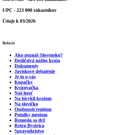
UPC - 223 000 zákazníkov
Údaje k 03/2026
Relácie
Ako poznáš Slovensko?
Dedičstvá nášho kraja
Dokumenty
Javiskové debatenie
Je to o vás
Kopačky
Kvízovačka
Náš hosť
Na bicykli krajom
Na slovíčko
Osobnosti regiónu
Potulky mestom
Remesla sa drž
Retro Bystrica
Spravodajstvo