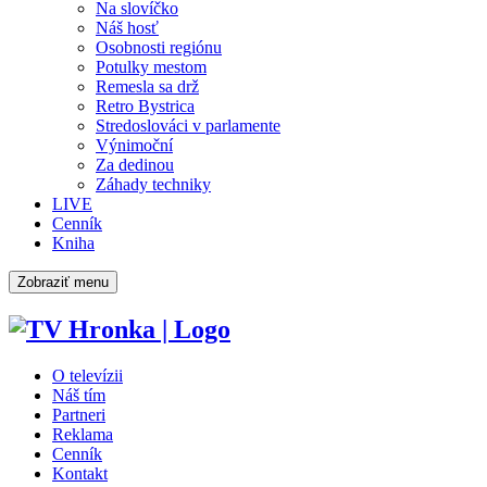
Na slovíčko
Náš hosť
Osobnosti regiónu
Potulky mestom
Remesla sa drž
Retro Bystrica
Stredoslováci v parlamente
Výnimoční
Za dedinou
Záhady techniky
LIVE
Cenník
Kniha
Zobraziť menu
O televízii
Náš tím
Partneri
Reklama
Cenník
Kontakt