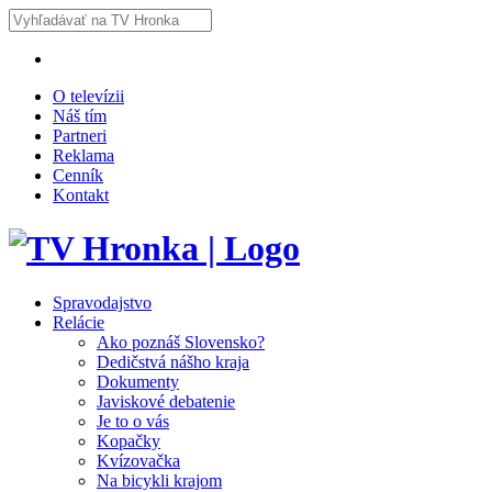
O televízii
Náš tím
Partneri
Reklama
Cenník
Kontakt
Spravodajstvo
Relácie
Ako poznáš Slovensko?
Dedičstvá nášho kraja
Dokumenty
Javiskové debatenie
Je to o vás
Kopačky
Kvízovačka
Na bicykli krajom