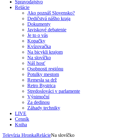
Spravodajstvo
Relácie
Ako poznáš Slovensko?
Dedičstvá nášho kraja
Dokumenty
Javiskové debatenie
Je to o vás
Kopačky
Kvízovačka
Na bicykli krajom
Na slovíčko
Náš hosť
Osobnosti regiónu
Potulky mestom
Remesla sa drž
Retro Bystrica
Stredoslováci v parlamente
Výnimoční
Za dedinou
Záhady techniky
LIVE
Cenník
Kniha
Televízia Hronka
Relácie
Na slovíčko