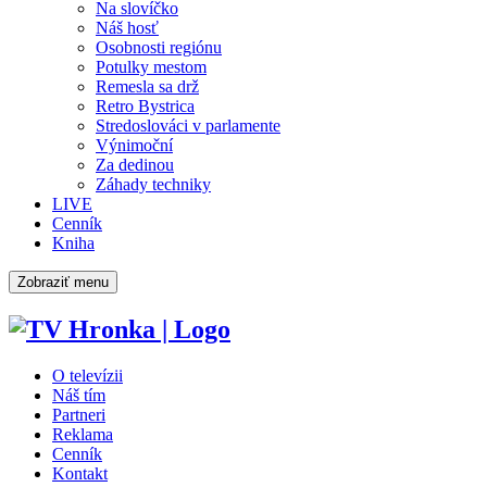
Na slovíčko
Náš hosť
Osobnosti regiónu
Potulky mestom
Remesla sa drž
Retro Bystrica
Stredoslováci v parlamente
Výnimoční
Za dedinou
Záhady techniky
LIVE
Cenník
Kniha
Zobraziť menu
O televízii
Náš tím
Partneri
Reklama
Cenník
Kontakt