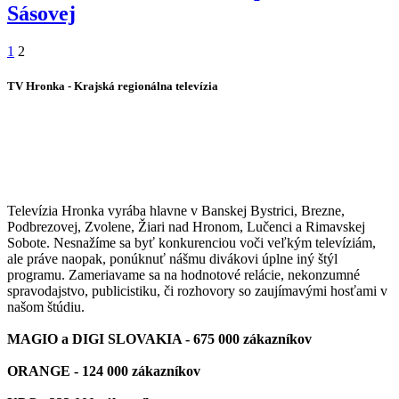
Sásovej
1
2
TV Hronka - Krajská regionálna televízia
Vysielame pre viac ako 1 022 000
zákazníkov
Televízia Hronka vyrába hlavne v Banskej Bystrici, Brezne,
Podbrezovej, Zvolene, Žiari nad Hronom, Lučenci a Rimavskej
Sobote. Nesnažíme sa byť konkurenciou voči veľkým televíziám,
ale práve naopak, ponúknuť nášmu divákovi úplne iný štýl
programu. Zameriavame sa na hodnotové relácie, nekonzumné
spravodajstvo, publicistiku, či rozhovory so zaujímavými hosťami v
našom štúdiu.
MAGIO a DIGI SLOVAKIA - 675 000 zákazníkov
ORANGE - 124 000 zákazníkov