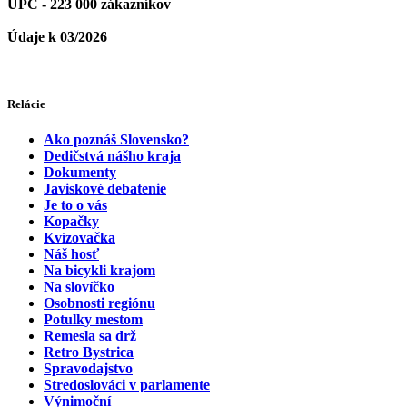
UPC - 223 000 zákazníkov
Údaje k 03/2026
Relácie
Ako poznáš Slovensko?
Dedičstvá nášho kraja
Dokumenty
Javiskové debatenie
Je to o vás
Kopačky
Kvízovačka
Náš hosť
Na bicykli krajom
Na slovíčko
Osobnosti regiónu
Potulky mestom
Remesla sa drž
Retro Bystrica
Spravodajstvo
Stredoslováci v parlamente
Výnimoční