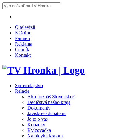
O televízii
Náš tím
Partneri
Reklama
Cenník
Kontakt
Spravodajstvo
Relácie
Ako poznáš Slovensko?
Dedičstvá nášho kraja
Dokumenty
Javiskové debatenie
Je to o vás
Kopačky
Kvízovačka
Na bicykli krajom