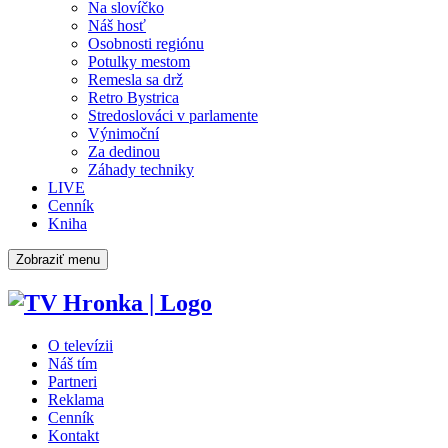
Na slovíčko
Náš hosť
Osobnosti regiónu
Potulky mestom
Remesla sa drž
Retro Bystrica
Stredoslováci v parlamente
Výnimoční
Za dedinou
Záhady techniky
LIVE
Cenník
Kniha
Zobraziť menu
O televízii
Náš tím
Partneri
Reklama
Cenník
Kontakt