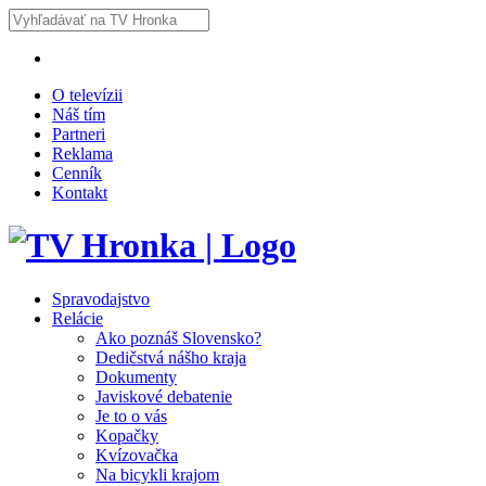
O televízii
Náš tím
Partneri
Reklama
Cenník
Kontakt
Spravodajstvo
Relácie
Ako poznáš Slovensko?
Dedičstvá nášho kraja
Dokumenty
Javiskové debatenie
Je to o vás
Kopačky
Kvízovačka
Na bicykli krajom