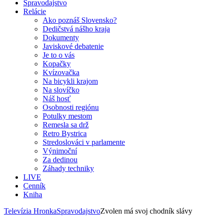
Spravodajstvo
Relácie
Ako poznáš Slovensko?
Dedičstvá nášho kraja
Dokumenty
Javiskové debatenie
Je to o vás
Kopačky
Kvízovačka
Na bicykli krajom
Na slovíčko
Náš hosť
Osobnosti regiónu
Potulky mestom
Remesla sa drž
Retro Bystrica
Stredoslováci v parlamente
Výnimoční
Za dedinou
Záhady techniky
LIVE
Cenník
Kniha
Televízia Hronka
Spravodajstvo
Zvolen má svoj chodník slávy