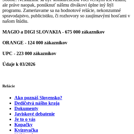
ale práve naopak, ponúknuť nášmu divákovi úplne iný štýl
programu. Zameriavame sa na hodnotové relácie, nekonzumné
spravodajstvo, publicistiku, či rozhovory so zaujímavými hosťami v
našom štúdiu.
MAGIO a DIGI SLOVAKIA - 675 000 zákazníkov
ORANGE - 124 000 zákazníkov
UPC - 223 000 zákazníkov
Údaje k 03/2026
Relácie
Ako poznáš Slovensko?
Dedičstvá nášho kraja
Dokumenty
Javiskové debatenie
Je to o vás
Kopačky
Kvízovačka