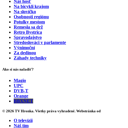
Náš hosť
Na bicykli krajom
Na slovíčko
Osobnosti regiónu
Potulky mestom
Remesla sa drž
Retro Bystrica
Spravodajstvo
Stredoslováci v parlamente
Výnimoční
Za dedinou
Záhady techniky
Ako si nás naladiť?
Magio
UPC
DVB-T
Orange
BBXNET
© 2026 TV Hronka. Všetky práva vyhradené. Webstránka od
O televízii
Náš tím