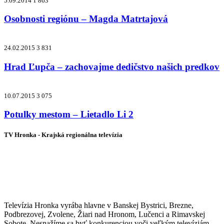
5.09.2014
1 863
Osobnosti regiónu – Magda Matrtajová
24.02.2015
3 831
Hrad Ľupča – zachovajme dedičstvo našich predkov
10.07.2015
3 075
Potulky mestom – Lietadlo Li 2
TV Hronka - Krajská regionálna televízia
Vysielame pre viac ako 1 022 000
zákazníkov
Televízia Hronka vyrába hlavne v Banskej Bystrici, Brezne,
Podbrezovej, Zvolene, Žiari nad Hronom, Lučenci a Rimavskej
Sobote. Nesnažíme sa byť konkurenciou voči veľkým televíziám,