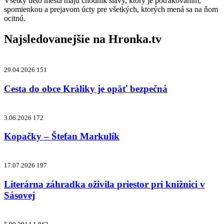
Všetky tieto mestá majú chodník slávy, ktorý je poďakovaním,
spomienkou a prejavom úcty pre všetkých, ktorých mená sa na ňom
ocitnú.
Najsledovanejšie na
Hronka.tv
29.04.2026
151
Cesta do obce Králiky je opäť bezpečná
3.06.2026
172
Kopačky – Štefan Markulík
17.07.2026
197
Literárna záhradka oživila priestor pri knižnici v
Sásovej