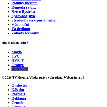
Potulky mestom
Remesla sa drž
Retro Bystrica
Spravodajstvo
Stredoslováci v parlamente
Výnimoční
Za dedinou
Záhady techniky
Ako si nás naladiť?
Magio
UPC
DVB-T
Orange
BBXNET
© 2026 TV Hronka. Všetky práva vyhradené. Webstránka od
O televízii
Náš tím
Partneri
Reklama
Cenník
Kontakt