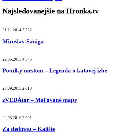
Najsledovanejšie na
Hronka.tv
21.11.2014
3 322
Miroslav Saniga
22.05.2015
4 545
Potulky mestom – Legenda o katovej izbe
23.09.2015
2 610
zVEDÁtor – Maľované mapy
24.03.2016
2 601
Za dedinou – Kalište