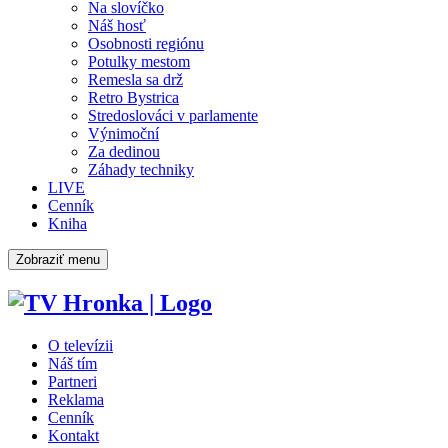
Na slovíčko
Náš hosť
Osobnosti regiónu
Potulky mestom
Remesla sa drž
Retro Bystrica
Stredoslováci v parlamente
Výnimoční
Za dedinou
Záhady techniky
LIVE
Cenník
Kniha
Zobraziť menu
O televízii
Náš tím
Partneri
Reklama
Cenník
Kontakt