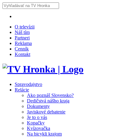
O televízii
Náš tím
Partneri
Reklama
Cenník
Kontakt
Spravodajstvo
Relácie
Ako poznáš Slovensko?
Dedičstvá nášho kraja
Dokumenty
Javiskové debatenie
Je to o vás
Kopačky
Kvízovačka
Na bicykli krajom