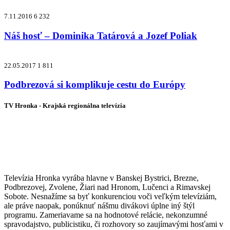
7.11.2016
6 232
Náš hosť – Dominika Tatárová a Jozef Poliak
22.05.2017
1 811
Podbrezová si komplikuje cestu do Európy
TV Hronka - Krajská regionálna televízia
Vysielame pre viac ako 1 022 000
zákazníkov
Televízia Hronka vyrába hlavne v Banskej Bystrici, Brezne,
Podbrezovej, Zvolene, Žiari nad Hronom, Lučenci a Rimavskej
Sobote. Nesnažíme sa byť konkurenciou voči veľkým televíziám,
ale práve naopak, ponúknuť nášmu divákovi úplne iný štýl
programu. Zameriavame sa na hodnotové relácie, nekonzumné
spravodajstvo, publicistiku, či rozhovory so zaujímavými hosťami v