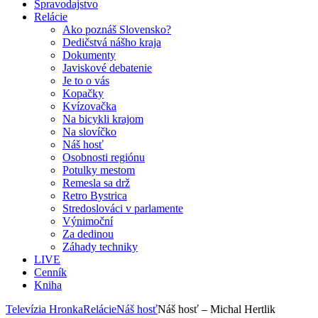
Spravodajstvo
Relácie
Ako poznáš Slovensko?
Dedičstvá nášho kraja
Dokumenty
Javiskové debatenie
Je to o vás
Kopačky
Kvízovačka
Na bicykli krajom
Na slovíčko
Náš hosť
Osobnosti regiónu
Potulky mestom
Remesla sa drž
Retro Bystrica
Stredoslováci v parlamente
Výnimoční
Za dedinou
Záhady techniky
LIVE
Cenník
Kniha
Televízia Hronka
Relácie
Náš hosť
Náš hosť – Michal Hertlik