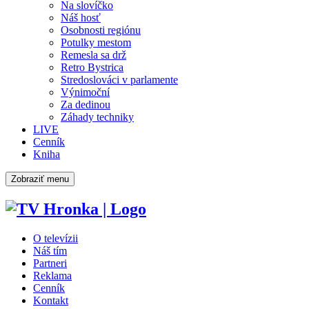
Na slovíčko
Náš hosť
Osobnosti regiónu
Potulky mestom
Remesla sa drž
Retro Bystrica
Stredoslováci v parlamente
Výnimoční
Za dedinou
Záhady techniky
LIVE
Cenník
Kniha
Zobraziť menu
O televízii
Náš tím
Partneri
Reklama
Cenník
Kontakt