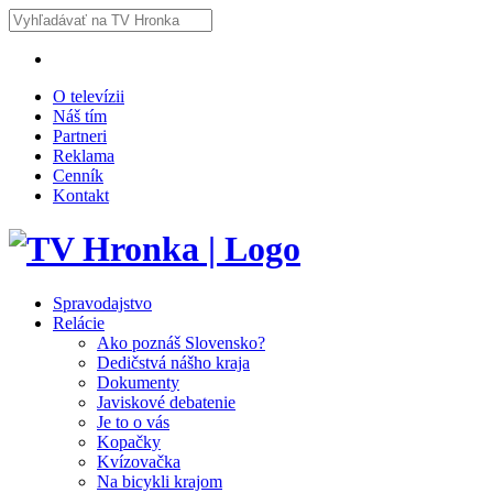
O televízii
Náš tím
Partneri
Reklama
Cenník
Kontakt
Spravodajstvo
Relácie
Ako poznáš Slovensko?
Dedičstvá nášho kraja
Dokumenty
Javiskové debatenie
Je to o vás
Kopačky
Kvízovačka
Na bicykli krajom