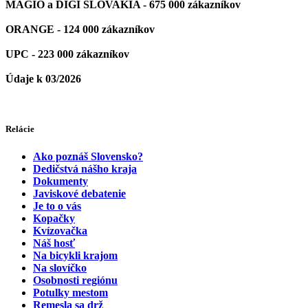
MAGIO a DIGI SLOVAKIA - 675 000 zákazníkov
ORANGE - 124 000 zákazníkov
UPC - 223 000 zákazníkov
Údaje k 03/2026
Relácie
Ako poznáš Slovensko?
Dedičstvá nášho kraja
Dokumenty
Javiskové debatenie
Je to o vás
Kopačky
Kvízovačka
Náš hosť
Na bicykli krajom
Na slovíčko
Osobnosti regiónu
Potulky mestom
Remesla sa drž