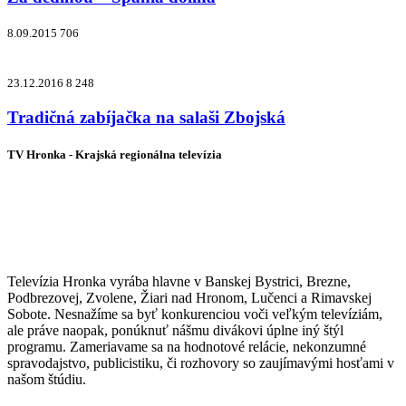
8.09.2015
706
23.12.2016
8 248
Tradičná zabíjačka na salaši Zbojská
TV Hronka - Krajská regionálna televízia
Vysielame pre viac ako 1 022 000
zákazníkov
Televízia Hronka vyrába hlavne v Banskej Bystrici, Brezne,
Podbrezovej, Zvolene, Žiari nad Hronom, Lučenci a Rimavskej
Sobote. Nesnažíme sa byť konkurenciou voči veľkým televíziám,
ale práve naopak, ponúknuť nášmu divákovi úplne iný štýl
programu. Zameriavame sa na hodnotové relácie, nekonzumné
spravodajstvo, publicistiku, či rozhovory so zaujímavými hosťami v
našom štúdiu.