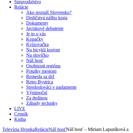
Spravodajstvo
Relácie
Ako poznáš Slovensko?
Dedičstvá nášho kraja
Dokumenty
Javiskové debatenie
Je to o vás
Kopačky
Kvízovačka
Na bicykli krajom
Na slovíčko
Náš hosť
Osobnosti regiónu
Potulky mestom
Remesla sa drž
Retro Bystrica
Stredoslováci v parlamente
Výnimoční
Za dedinou
Záhady techniky
LIVE
Cenník
Kniha
Televízia Hronka
Relácie
Náš hosť
Náš hosť – Miriam Lapuníková a