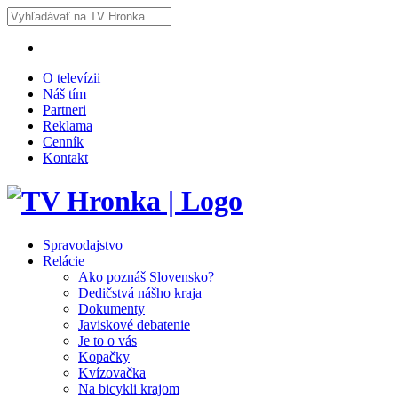
O televízii
Náš tím
Partneri
Reklama
Cenník
Kontakt
Spravodajstvo
Relácie
Ako poznáš Slovensko?
Dedičstvá nášho kraja
Dokumenty
Javiskové debatenie
Je to o vás
Kopačky
Kvízovačka
Na bicykli krajom