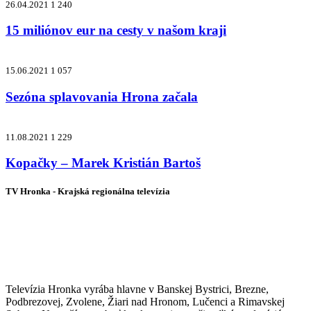
26.04.2021
1 240
15 miliónov eur na cesty v našom kraji
15.06.2021
1 057
Sezóna splavovania Hrona začala
11.08.2021
1 229
Kopačky – Marek Kristián Bartoš
TV Hronka - Krajská regionálna televízia
Vysielame pre viac ako 1 022 000
zákazníkov
Televízia Hronka vyrába hlavne v Banskej Bystrici, Brezne,
Podbrezovej, Zvolene, Žiari nad Hronom, Lučenci a Rimavskej