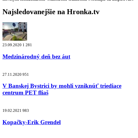
Najsledovanejšie na
Hronka.tv
23.09.2020
1 281
Medzinárodný deň bez áut
27.11.2020
951
V Banskej Bystrici by mohli vzniknúť triediace
centrum PET fliaš
19.02.2021
983
Kopačky-Erik Grendel