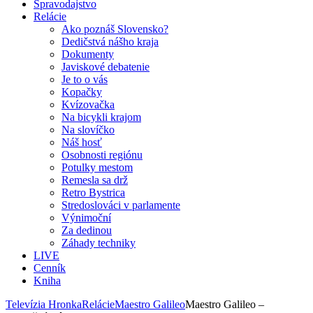
Spravodajstvo
Relácie
Ako poznáš Slovensko?
Dedičstvá nášho kraja
Dokumenty
Javiskové debatenie
Je to o vás
Kopačky
Kvízovačka
Na bicykli krajom
Na slovíčko
Náš hosť
Osobnosti regiónu
Potulky mestom
Remesla sa drž
Retro Bystrica
Stredoslováci v parlamente
Výnimoční
Za dedinou
Záhady techniky
LIVE
Cenník
Kniha
Televízia Hronka
Relácie
Maestro Galileo
Maestro Galileo –