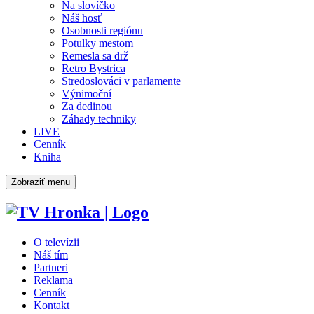
Na slovíčko
Náš hosť
Osobnosti regiónu
Potulky mestom
Remesla sa drž
Retro Bystrica
Stredoslováci v parlamente
Výnimoční
Za dedinou
Záhady techniky
LIVE
Cenník
Kniha
Zobraziť menu
O televízii
Náš tím
Partneri
Reklama
Cenník
Kontakt