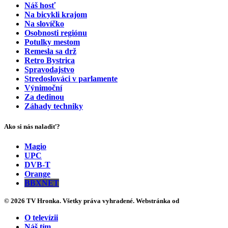
Náš hosť
Na bicykli krajom
Na slovíčko
Osobnosti regiónu
Potulky mestom
Remesla sa drž
Retro Bystrica
Spravodajstvo
Stredoslováci v parlamente
Výnimoční
Za dedinou
Záhady techniky
Ako si nás naladiť?
Magio
UPC
DVB-T
Orange
BBXNET
© 2026 TV Hronka. Všetky práva vyhradené. Webstránka od
O televízii
Náš tím