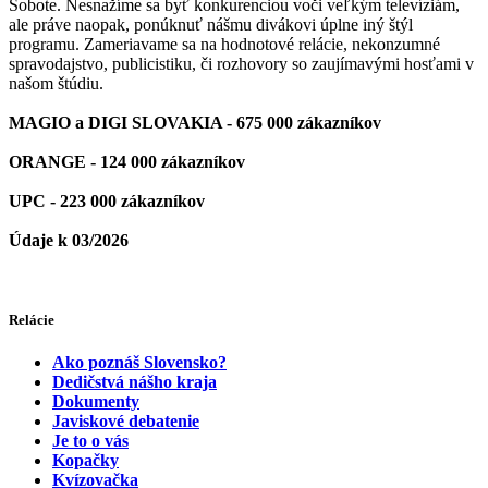
Sobote. Nesnažíme sa byť konkurenciou voči veľkým televíziám,
ale práve naopak, ponúknuť nášmu divákovi úplne iný štýl
programu. Zameriavame sa na hodnotové relácie, nekonzumné
spravodajstvo, publicistiku, či rozhovory so zaujímavými hosťami v
našom štúdiu.
MAGIO a DIGI SLOVAKIA - 675 000 zákazníkov
ORANGE - 124 000 zákazníkov
UPC - 223 000 zákazníkov
Údaje k 03/2026
Relácie
Ako poznáš Slovensko?
Dedičstvá nášho kraja
Dokumenty
Javiskové debatenie
Je to o vás
Kopačky
Kvízovačka