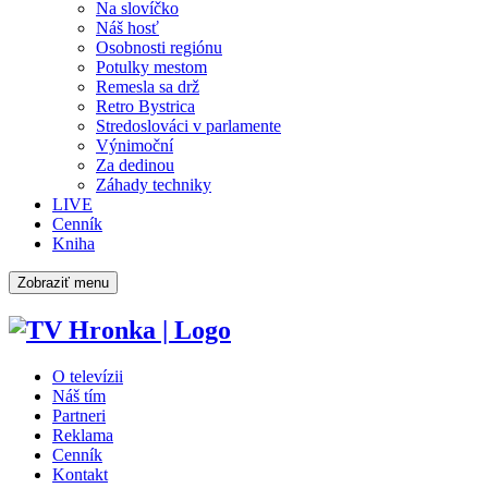
Na slovíčko
Náš hosť
Osobnosti regiónu
Potulky mestom
Remesla sa drž
Retro Bystrica
Stredoslováci v parlamente
Výnimoční
Za dedinou
Záhady techniky
LIVE
Cenník
Kniha
Zobraziť menu
O televízii
Náš tím
Partneri
Reklama
Cenník
Kontakt