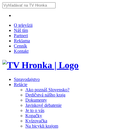
O televízii
Náš tím
Partneri
Reklama
Cenník
Kontakt
Spravodajstvo
Relácie
Ako poznáš Slovensko?
Dedičstvá nášho kraja
Dokumenty
Javiskové debatenie
Je to o vás
Kopačky
Kvízovačka
Na bicykli krajom