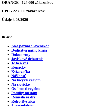
ORANGE - 124 000 zákazníkov
UPC - 223 000 zákazníkov
Údaje k 03/2026
Relácie
Ako poznáš Slovensko?
Dedičstvá nášho kraja
Dokumenty
Javiskové debatenie
Je to o vás
Kopačky
Kvízovačka
Náš hosť
Na bicykli krajom
Na slovíčko
Osobnosti regiónu
Potulky mestom
Remesla sa drž
Retro Bystrica
Spravodajstvo