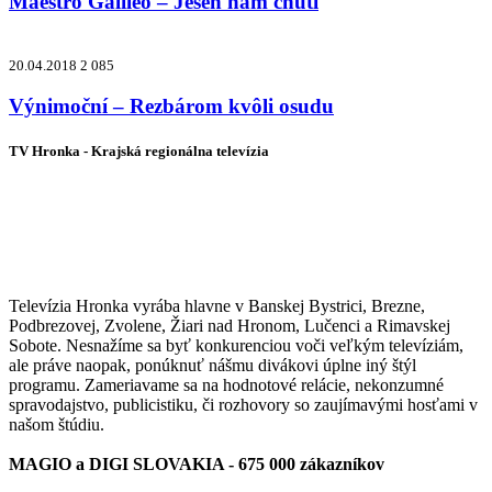
Maestro Galileo – Jeseň nám chutí
20.04.2018
2 085
Výnimoční – Rezbárom kvôli osudu
TV Hronka - Krajská regionálna televízia
Vysielame pre viac ako 1 022 000
zákazníkov
Televízia Hronka vyrába hlavne v Banskej Bystrici, Brezne,
Podbrezovej, Zvolene, Žiari nad Hronom, Lučenci a Rimavskej
Sobote. Nesnažíme sa byť konkurenciou voči veľkým televíziám,
ale práve naopak, ponúknuť nášmu divákovi úplne iný štýl
programu. Zameriavame sa na hodnotové relácie, nekonzumné
spravodajstvo, publicistiku, či rozhovory so zaujímavými hosťami v
našom štúdiu.
MAGIO a DIGI SLOVAKIA - 675 000 zákazníkov