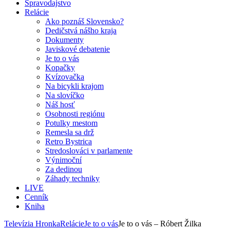
Spravodajstvo
Relácie
Ako poznáš Slovensko?
Dedičstvá nášho kraja
Dokumenty
Javiskové debatenie
Je to o vás
Kopačky
Kvízovačka
Na bicykli krajom
Na slovíčko
Náš hosť
Osobnosti regiónu
Potulky mestom
Remesla sa drž
Retro Bystrica
Stredoslováci v parlamente
Výnimoční
Za dedinou
Záhady techniky
LIVE
Cenník
Kniha
Televízia Hronka
Relácie
Je to o vás
Je to o vás – Róbert Žilka