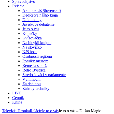
Spravodajstvo
Relácie
Ako poznáš Slovensko?
Dedičstvá nášho kraja
Dokumenty
Javiskové debatenie
Je to o vás
Kopačky
Kvízovačka
Na bicykli krajom
Na slovíčko
Náš hosť
Osobnosti regiónu
Potulky mestom
Remesla sa drž
Retro Bystrica
Stredoslováci v parlamente
Výnimoční
Za dedinou
Záhady techniky
LIVE
Cenník
Kniha
Televízia Hronka
Relácie
Je to o vás
Je to o vás – Dušan Magic