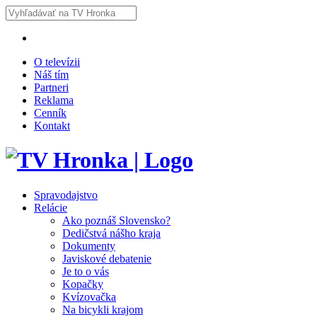
O televízii
Náš tím
Partneri
Reklama
Cenník
Kontakt
Spravodajstvo
Relácie
Ako poznáš Slovensko?
Dedičstvá nášho kraja
Dokumenty
Javiskové debatenie
Je to o vás
Kopačky
Kvízovačka
Na bicykli krajom