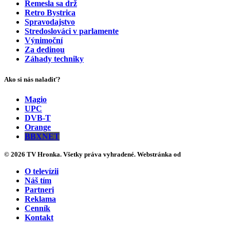
Remesla sa drž
Retro Bystrica
Spravodajstvo
Stredoslováci v parlamente
Výnimoční
Za dedinou
Záhady techniky
Ako si nás naladiť?
Magio
UPC
DVB-T
Orange
BBXNET
© 2026 TV Hronka. Všetky práva vyhradené. Webstránka od
O televízii
Náš tím
Partneri
Reklama
Cenník
Kontakt