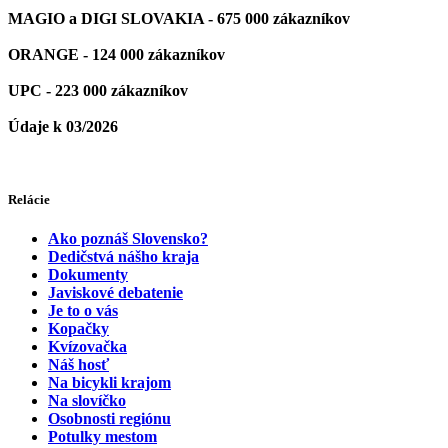
MAGIO a DIGI SLOVAKIA - 675 000 zákazníkov
ORANGE - 124 000 zákazníkov
UPC - 223 000 zákazníkov
Údaje k 03/2026
Relácie
Ako poznáš Slovensko?
Dedičstvá nášho kraja
Dokumenty
Javiskové debatenie
Je to o vás
Kopačky
Kvízovačka
Náš hosť
Na bicykli krajom
Na slovíčko
Osobnosti regiónu
Potulky mestom