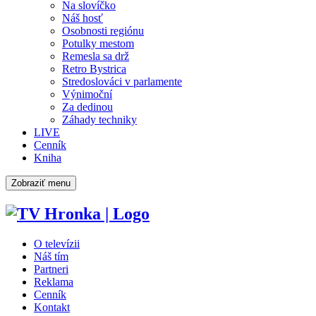
Na slovíčko
Náš hosť
Osobnosti regiónu
Potulky mestom
Remesla sa drž
Retro Bystrica
Stredoslováci v parlamente
Výnimoční
Za dedinou
Záhady techniky
LIVE
Cenník
Kniha
Zobraziť menu
O televízii
Náš tím
Partneri
Reklama
Cenník
Kontakt