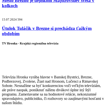
Mesto Brezno je dejiskom Majstrovstiev sveta v
kolkoch
15.07.2024
594
Útulok Tuláčik v Brezne si prechádza ťažkým
obdobím
TV Hronka - Krajská regionálna televízia
Vysielame pre viac ako 1 022 000
zákazníkov
Televízia Hronka vyrába hlavne v Banskej Bystrici, Brezne,
Podbrezovej, Zvolene, Žiari nad Hronom, Lučenci a Rimavskej
Sobote. Nesnažíme sa byť konkurenciou voči veľkým televíziám,
ale práve naopak, ponúknuť nášmu divákovi úplne iný štýl
programu. Zameriavame sa na hodnotové relácie, nekonzumné
spravodajstvo, publicistiku, či rozhovory so zaujímavými hosťami v
našom štúdiu.