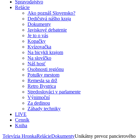
Spravodajstvo
Relácie
Ako poznáš Slovensko?
Dedičstvá nášho kraja
Dokumenty
Javiskové debatenie
Je to o vás
Kopačky
Kvízovačka
Na bicykli krajom
Na slovíčko
Náš hosť
Osobnosti regiónu
Potulky mestom
Remesla sa drž
Retro Bystrica
Stredoslováci v parlamente
Výnimoční
Za dedinou
Záhady techniky
LIVE
Cenník
Kniha
Televízia Hronka
Relácie
Dokumenty
Unikátny prevoz pancierového