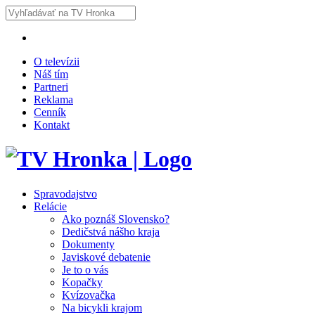
O televízii
Náš tím
Partneri
Reklama
Cenník
Kontakt
Spravodajstvo
Relácie
Ako poznáš Slovensko?
Dedičstvá nášho kraja
Dokumenty
Javiskové debatenie
Je to o vás
Kopačky
Kvízovačka
Na bicykli krajom