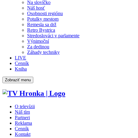
Na slovíčko
Náš hosť
Osobnosti regiónu
Potulky mestom
Remesla sa drž
Retro Bystrica
Stredoslováci v parlamente
Výnimoční
Za dedinou
Záhady techniky
LIVE
Cenník
Kniha
Zobraziť menu
O televízii
Náš tím
Partneri
Reklama
Cenník
Kontakt