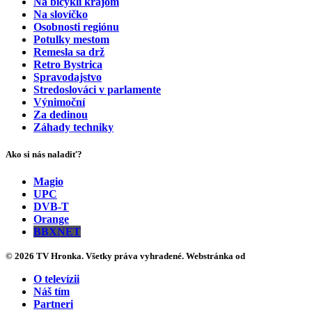
Na bicykli krajom
Na slovíčko
Osobnosti regiónu
Potulky mestom
Remesla sa drž
Retro Bystrica
Spravodajstvo
Stredoslováci v parlamente
Výnimoční
Za dedinou
Záhady techniky
Ako si nás naladiť?
Magio
UPC
DVB-T
Orange
BBXNET
© 2026 TV Hronka. Všetky práva vyhradené. Webstránka od
O televízii
Náš tím
Partneri