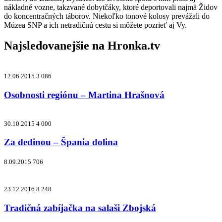
nákladné vozne, takzvané dobytčáky, ktoré deportovali najmä Židov
do koncentračných táborov. Niekoľko tonové kolosy prevážali do
Múzea SNP a ich netradičnú cestu si môžete pozrieť aj Vy.
Najsledovanejšie na
Hronka.tv
12.06.2015
3 086
Osobnosti regiónu – Martina Hrašnová
30.10.2015
4 000
Za dedinou – Špania dolina
8.09.2015
706
23.12.2016
8 248
Tradičná zabíjačka na salaši Zbojská