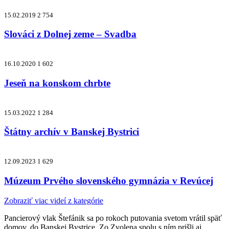
15.02.2019
2 754
Slováci z Dolnej zeme – Svadba
16.10.2020
1 602
Jeseň na konskom chrbte
15.03.2022
1 284
Štátny archív v Banskej Bystrici
12.09.2023
1 629
Múzeum Prvého slovenského gymnázia v Revúcej
Zobraziť viac videí z kategórie
Pancierový vlak Štefánik sa po rokoch putovania svetom vrátil späť
domov, do Banskej Bystrice. Zo Zvolena spolu s ním prišli aj