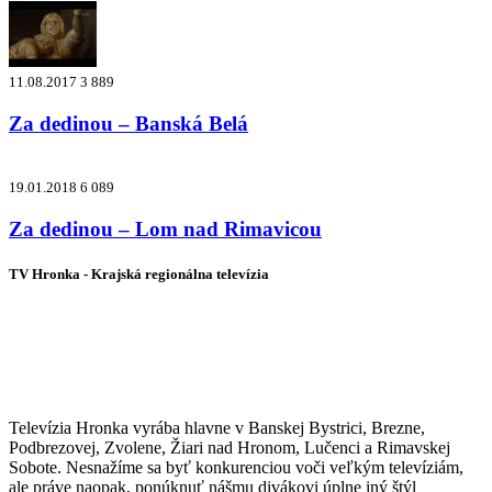
11.08.2017
3 889
Za dedinou – Banská Belá
19.01.2018
6 089
Za dedinou – Lom nad Rimavicou
TV Hronka - Krajská regionálna televízia
Vysielame pre viac ako 1 022 000
zákazníkov
Televízia Hronka vyrába hlavne v Banskej Bystrici, Brezne,
Podbrezovej, Zvolene, Žiari nad Hronom, Lučenci a Rimavskej
Sobote. Nesnažíme sa byť konkurenciou voči veľkým televíziám,
ale práve naopak, ponúknuť nášmu divákovi úplne iný štýl