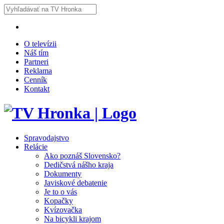
O televízii
Náš tím
Partneri
Reklama
Cenník
Kontakt
Spravodajstvo
Relácie
Ako poznáš Slovensko?
Dedičstvá nášho kraja
Dokumenty
Javiskové debatenie
Je to o vás
Kopačky
Kvízovačka
Na bicykli krajom