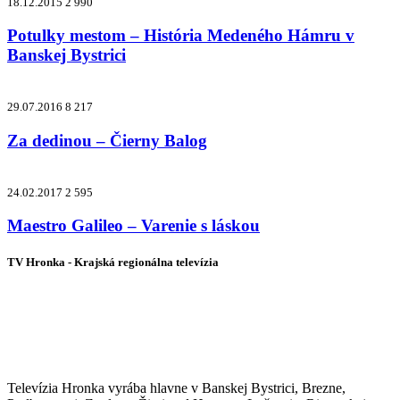
18.12.2015
2 990
Potulky mestom – História Medeného Hámru v
Banskej Bystrici
29.07.2016
8 217
Za dedinou – Čierny Balog
24.02.2017
2 595
Maestro Galileo – Varenie s láskou
TV Hronka - Krajská regionálna televízia
Vysielame pre viac ako 1 022 000
zákazníkov
Televízia Hronka vyrába hlavne v Banskej Bystrici, Brezne,