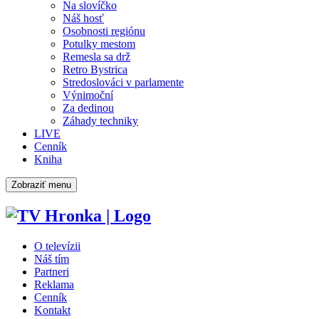
Na slovíčko
Náš hosť
Osobnosti regiónu
Potulky mestom
Remesla sa drž
Retro Bystrica
Stredoslováci v parlamente
Výnimoční
Za dedinou
Záhady techniky
LIVE
Cenník
Kniha
Zobraziť menu
O televízii
Náš tím
Partneri
Reklama
Cenník
Kontakt