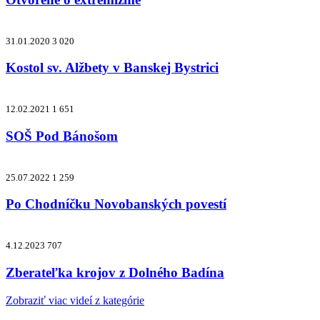
31.01.2020
3 020
Kostol sv. Alžbety v Banskej Bystrici
12.02.2021
1 651
SOŠ Pod Bánošom
25.07.2022
1 259
Po Chodníčku Novobanských povestí
4.12.2023
707
Zberateľka krojov z Dolného Badína
Zobraziť viac videí z kategórie