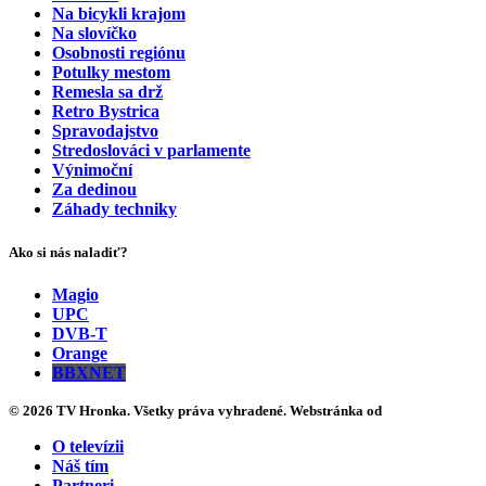
Na bicykli krajom
Na slovíčko
Osobnosti regiónu
Potulky mestom
Remesla sa drž
Retro Bystrica
Spravodajstvo
Stredoslováci v parlamente
Výnimoční
Za dedinou
Záhady techniky
Ako si nás naladiť?
Magio
UPC
DVB-T
Orange
BBXNET
© 2026 TV Hronka. Všetky práva vyhradené. Webstránka od
O televízii
Náš tím
Partneri