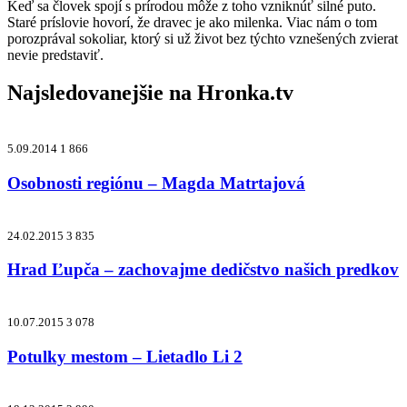
Keď sa človek spojí s prírodou môže z toho vzniknúť silné puto.
Staré príslovie hovorí, že dravec je ako milenka. Viac nám o tom
porozprával sokoliar, ktorý si už život bez týchto vznešených zvierat
nevie predstaviť.
Najsledovanejšie na
Hronka.tv
5.09.2014
1 866
Osobnosti regiónu – Magda Matrtajová
24.02.2015
3 835
Hrad Ľupča – zachovajme dedičstvo našich predkov
10.07.2015
3 078
Potulky mestom – Lietadlo Li 2