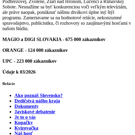
Podbrezovej, Zvolene, Žiari nad Hronom, Lučenci a Rimavskej
Sobote. Nesnažíme sa byť konkurenciou voči veľkým televíziám,
ale práve naopak, ponúknuť nášmu divákovi úplne iný štýl
programu. Zameriavame sa na hodnotové relácie, nekonzumné
spravodajstvo, publicistiku, či rozhovory so zaujímavými hosťami v
našom štúdiu.
MAGIO a DIGI SLOVAKIA - 675 000 zákazníkov
ORANGE - 124 000 zákazníkov
UPC - 223 000 zákazníkov
Údaje k 03/2026
Relácie
Ako poznáš Slovensko?
Dedičstvá nášho kraja
Dokumenty
Javiskové debatenie
Je to o vás
Kopačky
Kvízovačka
Náš hosť