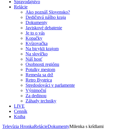
Spravodajstvo
Relácie
Ako poznáš Slovensko?
Dedičstvá nášho kraja
Dokumenty
Javiskové debatenie
Je to o vás
Kopačky
Kvízovačka
Na bicykli krajom
Na slovíčko
Náš hosť
Osobnosti regiónu
Potulky mestom
Remesla sa drž
Retro Bystrica
Stredoslováci v parlamente
Výnimoční
Za dedinou
Záhady techniky
LIVE
Cenník
Kniha
Televízia Hronka
Relácie
Dokumenty
Milenka s krídlami