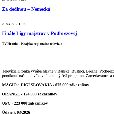
Za dedinou – Nemecká
29.03.2017
1 792
Finále Ligy majstrov v Podbrezovej
TV Hronka - Krajská regionálna televízia
Vysielame pre viac ako 1 022 000 z
Televízia Hronka vyrába hlavne v Banskej Bystrici, Brezne, Podbrez
ponúknuť nášmu divákovi úplne iný štýl programu. Zameriavame sa na
MAGIO a DIGI SLOVAKIA - 675 000 zákazníkov
ORANGE - 124 000 zákazníkov
UPC - 223 000 zákazníkov
Údaje k 03/2026