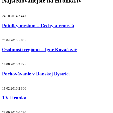
Najsledovanejšie na
Hronka.tv
24.10.2014
2 447
Potulky mestom – Cechy a remeslá
24.04.2015
5 065
Osobnosti regiónu – Igor Kovačovič
14.08.2015
3 295
Pochovávanie v Banskej Bystrici
11.02.2016
2 366
TV Hronka
23.09.2016
6 226