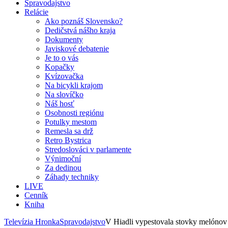
Spravodajstvo
Relácie
Ako poznáš Slovensko?
Dedičstvá nášho kraja
Dokumenty
Javiskové debatenie
Je to o vás
Kopačky
Kvízovačka
Na bicykli krajom
Na slovíčko
Náš hosť
Osobnosti regiónu
Potulky mestom
Remesla sa drž
Retro Bystrica
Stredoslováci v parlamente
Výnimoční
Za dedinou
Záhady techniky
LIVE
Cenník
Kniha
Televízia Hronka
Spravodajstvo
V Hiadli vypestovala stovky melónov