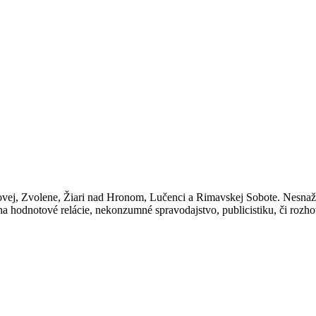
ákazníkov
ovej, Zvolene, Žiari nad Hronom, Lučenci a Rimavskej Sobote. Nesnaž
 hodnotové relácie, nekonzumné spravodajstvo, publicistiku, či rozh