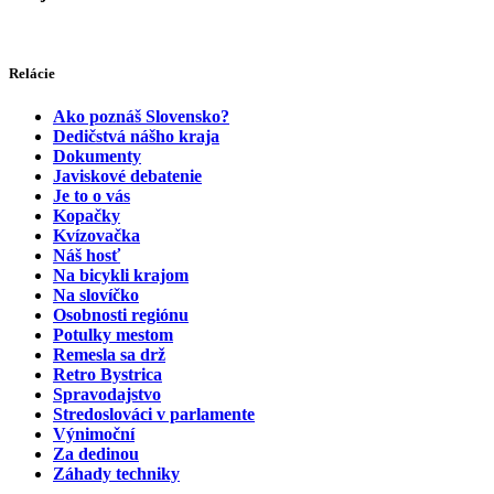
Relácie
Ako poznáš Slovensko?
Dedičstvá nášho kraja
Dokumenty
Javiskové debatenie
Je to o vás
Kopačky
Kvízovačka
Náš hosť
Na bicykli krajom
Na slovíčko
Osobnosti regiónu
Potulky mestom
Remesla sa drž
Retro Bystrica
Spravodajstvo
Stredoslováci v parlamente
Výnimoční
Za dedinou
Záhady techniky