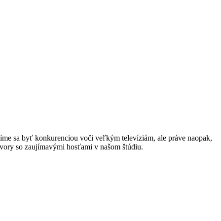
íme sa byť konkurenciou voči veľkým televíziám, ale práve naopak,
ovory so zaujímavými hosťami v našom štúdiu.