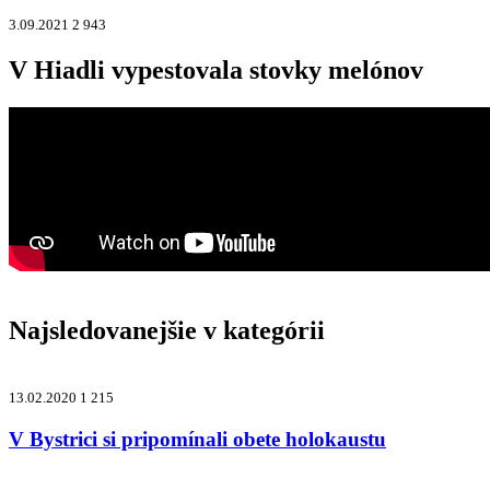
3.09.2021
2 943
V Hiadli vypestovala stovky melónov
Najsledovanejšie v kategórii
13.02.2020
1 215
V Bystrici si pripomínali obete holokaustu