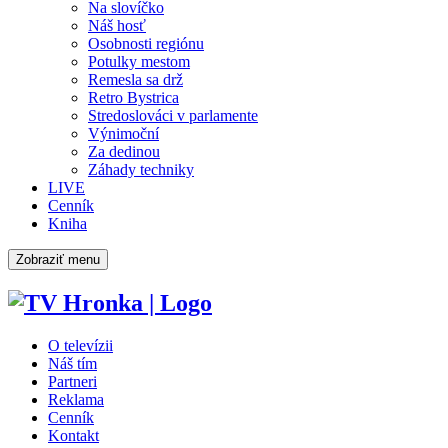
Na slovíčko
Náš hosť
Osobnosti regiónu
Potulky mestom
Remesla sa drž
Retro Bystrica
Stredoslováci v parlamente
Výnimoční
Za dedinou
Záhady techniky
LIVE
Cenník
Kniha
Zobraziť menu
O televízii
Náš tím
Partneri
Reklama
Cenník
Kontakt