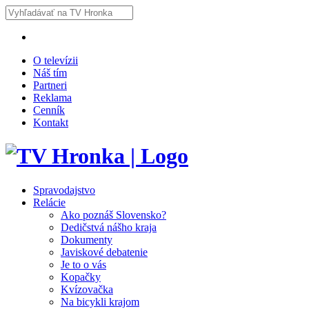
O televízii
Náš tím
Partneri
Reklama
Cenník
Kontakt
Spravodajstvo
Relácie
Ako poznáš Slovensko?
Dedičstvá nášho kraja
Dokumenty
Javiskové debatenie
Je to o vás
Kopačky
Kvízovačka
Na bicykli krajom