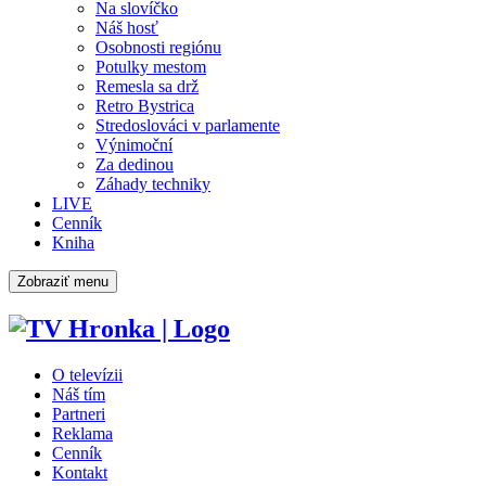
Na slovíčko
Náš hosť
Osobnosti regiónu
Potulky mestom
Remesla sa drž
Retro Bystrica
Stredoslováci v parlamente
Výnimoční
Za dedinou
Záhady techniky
LIVE
Cenník
Kniha
Zobraziť menu
O televízii
Náš tím
Partneri
Reklama
Cenník
Kontakt