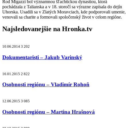
Rod Migazzi bol významnou šľachtickou dynastiou, ktorá
pochádzala z Talianska a v 18. storočí sa výrazne zapísala do dejín
Uhorska. Usadili sa v Zlatých Moravciach, kde podporovali umenie,
venovali sa charite a formovali spoločenský život v celom regióne.
Najsledovanejšie na
Hronka.tv
10.06.2014
3 202
Dokumentaristi – Jakub Varinský
16.01.2015
2 822
Osobnosti regiónu – Vladimír Rohoň
12.06.2015
3 085
Osobnosti regiónu – Martina Hrašnová