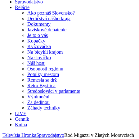
Spravodajstvo
Relácie
Ako poznáš Slovensko?
Dedičstvá nášho kraja
Dokumenty
Javiskové debatenie
Je to o vás
Kopačky
Kvízovačka
Na bicykli krajom
Na slovíčko
Náš hosť
Osobnosti regiónu
Potulky mestom
Remesla sa drž
Retro Bystrica
Stredoslováci v parlamente
Výnimoční
Za dedinou
Záhady techniky
LIVE
Cenník
Kniha
Televízia Hronka
Spravodajstvo
Rod Migazzi v Zlatých Moravciach