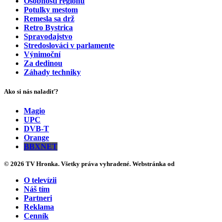
Osobnosti regiónu
Potulky mestom
Remesla sa drž
Retro Bystrica
Spravodajstvo
Stredoslováci v parlamente
Výnimoční
Za dedinou
Záhady techniky
Ako si nás naladiť?
Magio
UPC
DVB-T
Orange
BBXNET
© 2026 TV Hronka. Všetky práva vyhradené. Webstránka od
O televízii
Náš tím
Partneri
Reklama
Cenník