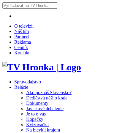
O televízii
Náš tím
Partneri
Reklama
Cenník
Kontakt
Spravodajstvo
Relácie
Ako poznáš Slovensko?
Dedičstvá nášho kraja
Dokumenty
Javiskové debatenie
Je to o vás
Kopačky
Kvízovačka
Na bicykli krajom