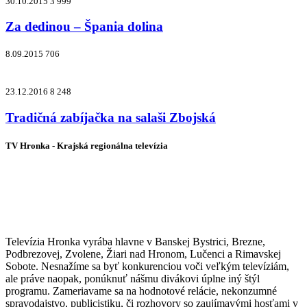
30.10.2015
3 999
Za dedinou – Špania dolina
8.09.2015
706
23.12.2016
8 248
Tradičná zabíjačka na salaši Zbojská
TV Hronka - Krajská regionálna televízia
Vysielame pre viac ako 1 022 000
zákazníkov
Televízia Hronka vyrába hlavne v Banskej Bystrici, Brezne,
Podbrezovej, Zvolene, Žiari nad Hronom, Lučenci a Rimavskej
Sobote. Nesnažíme sa byť konkurenciou voči veľkým televíziám,
ale práve naopak, ponúknuť nášmu divákovi úplne iný štýl
programu. Zameriavame sa na hodnotové relácie, nekonzumné
spravodajstvo, publicistiku, či rozhovory so zaujímavými hosťami v