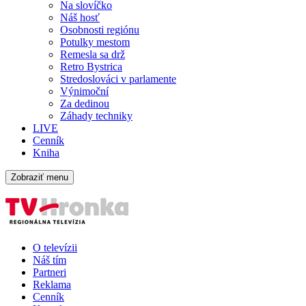
Na slovíčko
Náš hosť
Osobnosti regiónu
Potulky mestom
Remesla sa drž
Retro Bystrica
Stredoslováci v parlamente
Výnimoční
Za dedinou
Záhady techniky
LIVE
Cenník
Kniha
Zobraziť menu
O televízii
Náš tím
Partneri
Reklama
Cenník