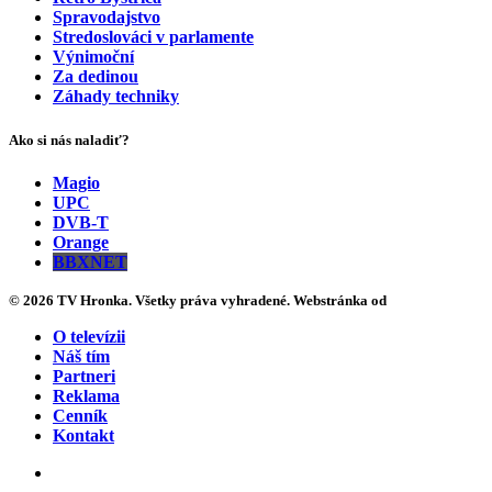
Spravodajstvo
Stredoslováci v parlamente
Výnimoční
Za dedinou
Záhady techniky
Ako si nás naladiť?
Magio
UPC
DVB-T
Orange
BBXNET
© 2026 TV Hronka. Všetky práva vyhradené. Webstránka od
O televízii
Náš tím
Partneri
Reklama
Cenník
Kontakt