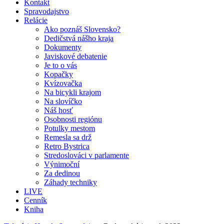
Kontakt
Spravodajstvo
Relácie
Ako poznáš Slovensko?
Dedičstvá nášho kraja
Dokumenty
Javiskové debatenie
Je to o vás
Kopačky
Kvízovačka
Na bicykli krajom
Na slovíčko
Náš hosť
Osobnosti regiónu
Potulky mestom
Remesla sa drž
Retro Bystrica
Stredoslováci v parlamente
Výnimoční
Za dedinou
Záhady techniky
LIVE
Cenník
Kniha