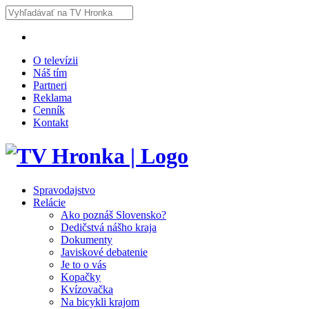
O televízii
Náš tím
Partneri
Reklama
Cenník
Kontakt
Spravodajstvo
Relácie
Ako poznáš Slovensko?
Dedičstvá nášho kraja
Dokumenty
Javiskové debatenie
Je to o vás
Kopačky
Kvízovačka
Na bicykli krajom