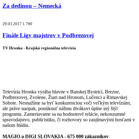
Za dedinou – Nemecká
29.03.2017
1 790
Finále Ligy majstrov v Podbrezovej
TV Hronka - Krajská regionálna televízia
Vysielame pre viac ako 1 022 000
zákazníkov
Televízia Hronka vyrába hlavne v Banskej Bystrici, Brezne,
Podbrezovej, Zvolene, Žiari nad Hronom, Lučenci a Rimavskej
Sobote. Nesnažíme sa byť konkurenciou voči veľkým televíziám,
ale práve naopak, ponúknuť nášmu divákovi úplne iný štýl
programu. Zameriavame sa na hodnotové relácie, nekonzumné
spravodajstvo, publicistiku, či rozhovory so zaujímavými hosťami v
našom štúdiu.
MAGIO a DIGI SLOVAKIA - 675 000 zákazníkov