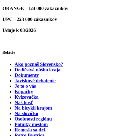
ORANGE - 124 000 zákazníkov
UPC - 223 000 zákazníkov
Údaje k 03/2026
Relácie
Ako poznáš Slovensko?
Dedičstvá nášho kraja
Dokumenty
Javiskové debatenie
Je to o vás
Kopačky
Kvízovačka
Náš hosť
Na bicykli krajom
Na slovíčko
Osobnosti regiónu
Potulky mestom
Remesla sa drž
Retro Bystrica