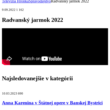
Televízia Hronka
Spravodajstvo
Radvanský jarmok 2022
9.09.2022
1 162
Radvanský jarmok 2022
Najsledovanejšie v kategórii
10.03.2023
690
Anna Karenina v Štátnej opere v Banskej Bystrici