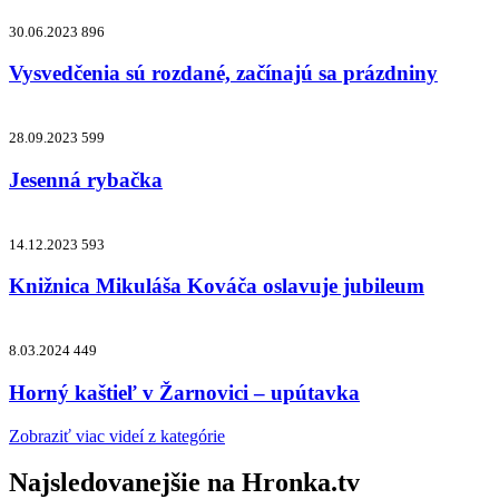
30.06.2023
896
Vysvedčenia sú rozdané, začínajú sa prázdniny
28.09.2023
599
Jesenná rybačka
14.12.2023
593
Knižnica Mikuláša Kováča oslavuje jubileum
8.03.2024
449
Horný kaštieľ v Žarnovici – upútavka
Zobraziť viac videí z kategórie
Najsledovanejšie na
Hronka.tv