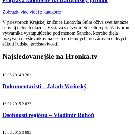
Príprava kolotočov na Radvanský jarmok
Zobraziť viac videí z kategórie
V priestoroch Krajskej knižnice Ľudovíta Štúra ožíva svet fantázie,
snov aj tichých otázok. Výstava s názvom Selection prináša tvorbu
výtvarníka vystupujúceho pod menom Sancho, ktorého diela
pozývajú návštevníkov na cestu do temných, no zároveň citlivých
zákutí ľudskej predstavivosti.
Najsledovanejšie na
Hronka.tv
10.06.2014
3 201
Dokumentaristi – Jakub Varinský
16.01.2015
2 822
Osobnosti regiónu – Vladimír Rohoň
12.06.2015
3 085