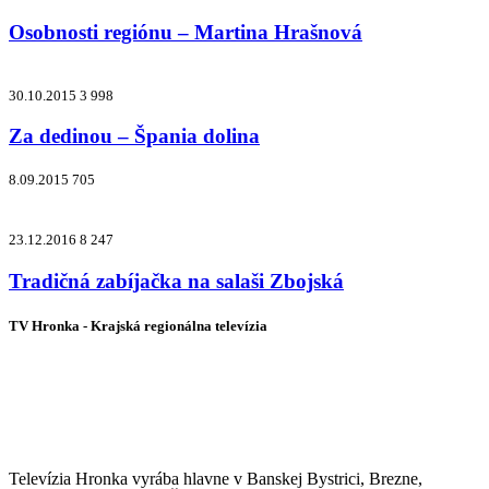
Osobnosti regiónu – Martina Hrašnová
30.10.2015
3 998
Za dedinou – Špania dolina
8.09.2015
705
23.12.2016
8 247
Tradičná zabíjačka na salaši Zbojská
TV Hronka - Krajská regionálna televízia
Vysielame pre viac ako 1 022 000
zákazníkov
Televízia Hronka vyrába hlavne v Banskej Bystrici, Brezne,