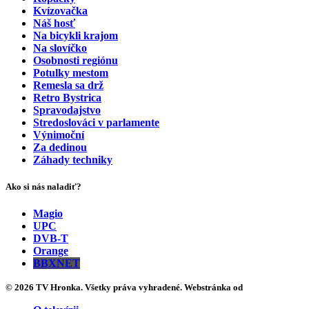
Kvízovačka
Náš hosť
Na bicykli krajom
Na slovíčko
Osobnosti regiónu
Potulky mestom
Remesla sa drž
Retro Bystrica
Spravodajstvo
Stredoslováci v parlamente
Výnimoční
Za dedinou
Záhady techniky
Ako si nás naladiť?
Magio
UPC
DVB-T
Orange
BBXNET
© 2026 TV Hronka. Všetky práva vyhradené. Webstránka od