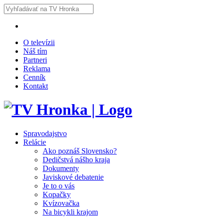
O televízii
Náš tím
Partneri
Reklama
Cenník
Kontakt
Spravodajstvo
Relácie
Ako poznáš Slovensko?
Dedičstvá nášho kraja
Dokumenty
Javiskové debatenie
Je to o vás
Kopačky
Kvízovačka
Na bicykli krajom