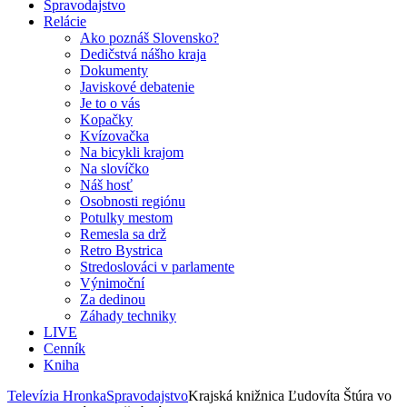
Spravodajstvo
Relácie
Ako poznáš Slovensko?
Dedičstvá nášho kraja
Dokumenty
Javiskové debatenie
Je to o vás
Kopačky
Kvízovačka
Na bicykli krajom
Na slovíčko
Náš hosť
Osobnosti regiónu
Potulky mestom
Remesla sa drž
Retro Bystrica
Stredoslováci v parlamente
Výnimoční
Za dedinou
Záhady techniky
LIVE
Cenník
Kniha
Televízia Hronka
Spravodajstvo
Krajská knižnica Ľudovíta Štúra vo