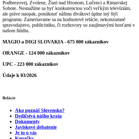
Podbrezovej, Zvolene, Žiari nad Hronom, Lučenci a Rimavskej
Sobote. Nesnažíme sa byť konkurenciou voči veľkým televíziám,
ale práve naopak, ponúknuť nášmu divákovi úplne iný štýl
programu. Zameriavame sa na hodnotové relácie, nekonzumné
spravodajstvo, publicistiku, či rozhovory so zaujímavými hosťami v
našom štúdiu.
MAGIO a DIGI SLOVAKIA - 675 000 zákazníkov
ORANGE - 124 000 zákazníkov
UPC - 223 000 zákazníkov
Údaje k 03/2026
Relácie
Ako poznáš Slovensko?
Dedičstvá nášho kraja
Dokumenty
Javiskové debatenie
Je to o vás
Kopačky