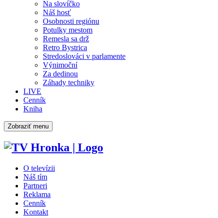
Na slovíčko
Náš hosť
Osobnosti regiónu
Potulky mestom
Remesla sa drž
Retro Bystrica
Stredoslováci v parlamente
Výnimoční
Za dedinou
Záhady techniky
LIVE
Cenník
Kniha
Zobraziť menu
O televízii
Náš tím
Partneri
Reklama
Cenník
Kontakt