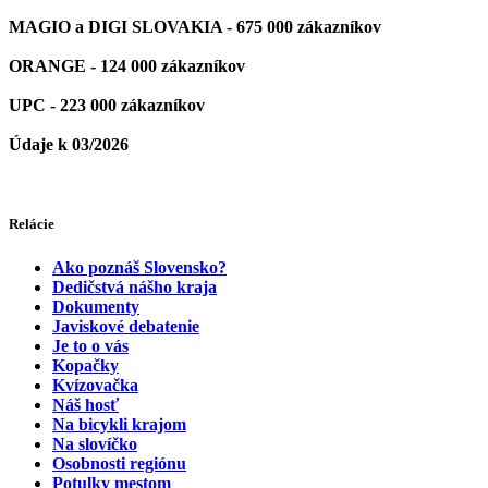
MAGIO a DIGI SLOVAKIA - 675 000 zákazníkov
ORANGE - 124 000 zákazníkov
UPC - 223 000 zákazníkov
Údaje k 03/2026
Relácie
Ako poznáš Slovensko?
Dedičstvá nášho kraja
Dokumenty
Javiskové debatenie
Je to o vás
Kopačky
Kvízovačka
Náš hosť
Na bicykli krajom
Na slovíčko
Osobnosti regiónu
Potulky mestom