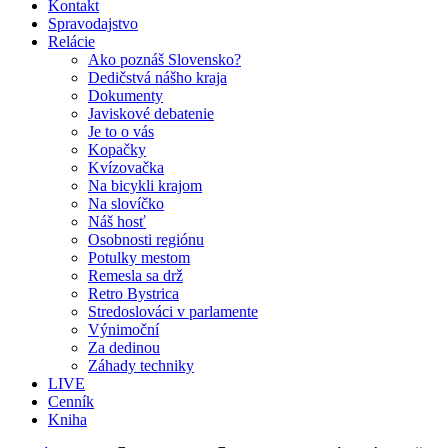
Kontakt
Spravodajstvo
Relácie
Ako poznáš Slovensko?
Dedičstvá nášho kraja
Dokumenty
Javiskové debatenie
Je to o vás
Kopačky
Kvízovačka
Na bicykli krajom
Na slovíčko
Náš hosť
Osobnosti regiónu
Potulky mestom
Remesla sa drž
Retro Bystrica
Stredoslováci v parlamente
Výnimoční
Za dedinou
Záhady techniky
LIVE
Cenník
Kniha