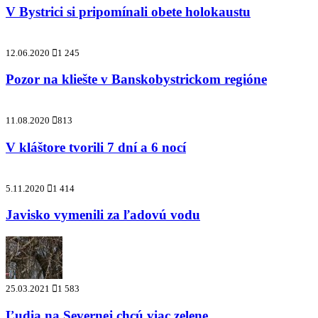
V Bystrici si pripomínali obete holokaustu
12.06.2020
1 245
Pozor na kliešte v Banskobystrickom regióne
11.08.2020
813
V kláštore tvorili 7 dní a 6 nocí
5.11.2020
1 414
Javisko vymenili za ľadovú vodu
25.03.2021
1 583
Ľudia na Severnej chcú viac zelene