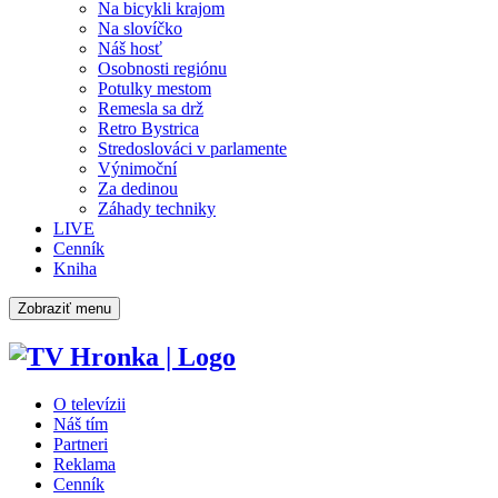
Na bicykli krajom
Na slovíčko
Náš hosť
Osobnosti regiónu
Potulky mestom
Remesla sa drž
Retro Bystrica
Stredoslováci v parlamente
Výnimoční
Za dedinou
Záhady techniky
LIVE
Cenník
Kniha
Zobraziť menu
O televízii
Náš tím
Partneri
Reklama
Cenník