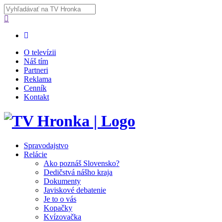
O televízii
Náš tím
Partneri
Reklama
Cenník
Kontakt
Spravodajstvo
Relácie
Ako poznáš Slovensko?
Dedičstvá nášho kraja
Dokumenty
Javiskové debatenie
Je to o vás
Kopačky
Kvízovačka