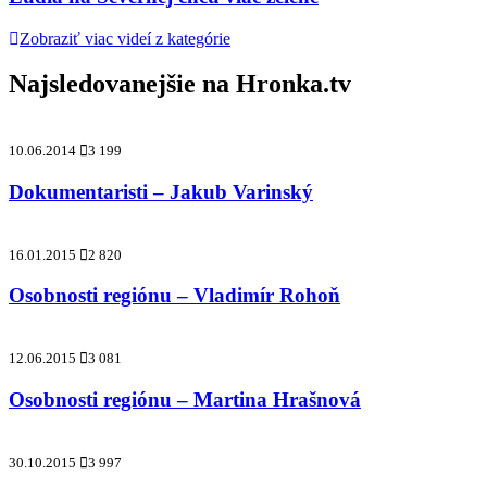
Zobraziť viac videí z kategórie
Najsledovanejšie na
Hronka.tv
10.06.2014
3 199
Dokumentaristi – Jakub Varinský
16.01.2015
2 820
Osobnosti regiónu – Vladimír Rohoň
12.06.2015
3 081
Osobnosti regiónu – Martina Hrašnová
30.10.2015
3 997