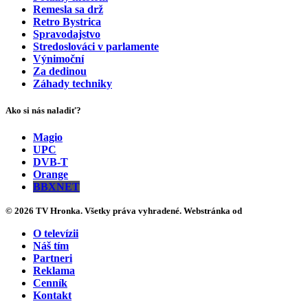
Remesla sa drž
Retro Bystrica
Spravodajstvo
Stredoslováci v parlamente
Výnimoční
Za dedinou
Záhady techniky
Ako si nás naladiť?
Magio
UPC
DVB-T
Orange
BBXNET
© 2026 TV Hronka. Všetky práva vyhradené. Webstránka od
O televízii
Náš tím
Partneri
Reklama
Cenník
Kontakt