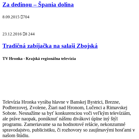
Za dedinou – Špania dolina
8.09.2015
704
23.12.2016
8 244
Tradičná zabíjačka na salaši Zbojská
TV Hronka - Krajská regionálna televízia
Vysielame pre viac ako 1 022 000
zákazníkov
Televízia Hronka vyrába hlavne v Banskej Bystrici, Brezne,
Podbrezovej, Zvolene, Žiari nad Hronom, Lučenci a Rimavskej
Sobote. Nesnažíme sa byť konkurenciou voči veľkým televíziám,
ale práve naopak, ponúknuť nášmu divákovi úplne iný štýl
programu. Zameriavame sa na hodnotové relácie, nekonzumné
spravodajstvo, publicistiku, či rozhovory so zaujímavými hosťami v
našom štúdiu.