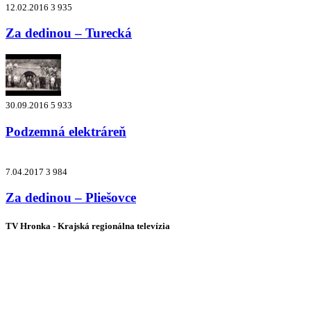
12.02.2016
3 935
Za dedinou – Turecká
30.09.2016
5 933
Podzemná elektráreň
7.04.2017
3 984
Za dedinou – Pliešovce
TV Hronka - Krajská regionálna televízia
Vysielame pre viac ako 1 022 000
zákazníkov