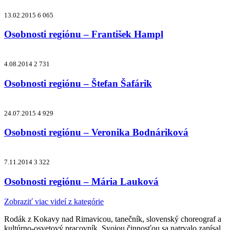
13.02.2015
6 065
Osobnosti regiónu – František Hampl
4.08.2014
2 731
Osobnosti regiónu – Štefan Šafárik
24.07.2015
4 929
Osobnosti regiónu – Veronika Bodnáriková
7.11.2014
3 322
Osobnosti regiónu – Mária Lauková
Zobraziť viac videí z kategórie
Rodák z Kokavy nad Rimavicou, tanečník, slovenský choreograf a
kultúrno-osvetový pracovník. Svojou činnosťou sa natrvalo zapísal