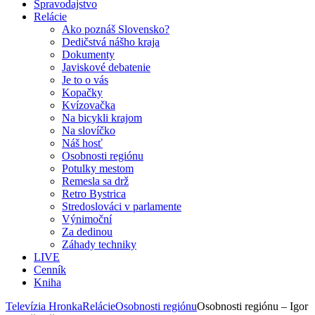
Spravodajstvo
Relácie
Ako poznáš Slovensko?
Dedičstvá nášho kraja
Dokumenty
Javiskové debatenie
Je to o vás
Kopačky
Kvízovačka
Na bicykli krajom
Na slovíčko
Náš hosť
Osobnosti regiónu
Potulky mestom
Remesla sa drž
Retro Bystrica
Stredoslováci v parlamente
Výnimoční
Za dedinou
Záhady techniky
LIVE
Cenník
Kniha
Televízia Hronka
Relácie
Osobnosti regiónu
Osobnosti regiónu – Igor