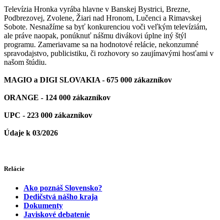
Televízia Hronka vyrába hlavne v Banskej Bystrici, Brezne,
Podbrezovej, Zvolene, Žiari nad Hronom, Lučenci a Rimavskej
Sobote. Nesnažíme sa byť konkurenciou voči veľkým televíziám,
ale práve naopak, ponúknuť nášmu divákovi úplne iný štýl
programu. Zameriavame sa na hodnotové relácie, nekonzumné
spravodajstvo, publicistiku, či rozhovory so zaujímavými hosťami v
našom štúdiu.
MAGIO a DIGI SLOVAKIA - 675 000 zákazníkov
ORANGE - 124 000 zákazníkov
UPC - 223 000 zákazníkov
Údaje k 03/2026
Relácie
Ako poznáš Slovensko?
Dedičstvá nášho kraja
Dokumenty
Javiskové debatenie