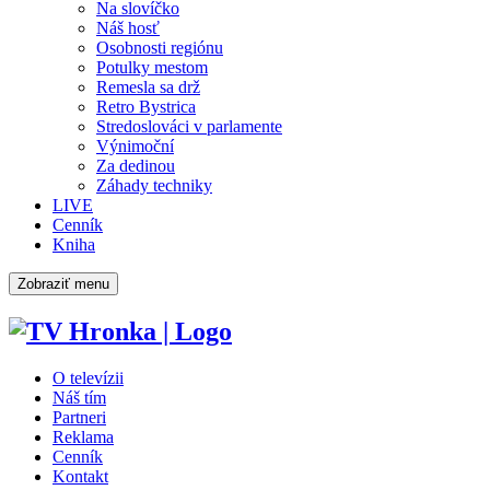
Na slovíčko
Náš hosť
Osobnosti regiónu
Potulky mestom
Remesla sa drž
Retro Bystrica
Stredoslováci v parlamente
Výnimoční
Za dedinou
Záhady techniky
LIVE
Cenník
Kniha
Zobraziť menu
O televízii
Náš tím
Partneri
Reklama
Cenník
Kontakt