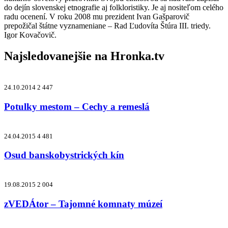
do dejín slovenskej etnografie aj folkloristiky. Je aj nositeľom celého
radu ocenení. V roku 2008 mu prezident Ivan Gašparovič
prepožičal štátne vyznameniane – Rad Ľudovíta Štúra III. triedy.
Igor Kovačovič.
Najsledovanejšie na
Hronka.tv
24.10.2014
2 447
Potulky mestom – Cechy a remeslá
24.04.2015
4 481
Osud banskobystrických kín
19.08.2015
2 004
zVEDÁtor – Tajomné komnaty múzeí