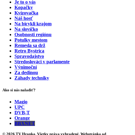
Je to o vás
Kopačky
Kvízovačka
Náš hosť
Na bicykli krajom
Na slovíčko
Osobnosti regiónu
Potulky mestom
Remesla sa drž
Retro Bystrica
Spravodajstvo
Stredoslováci v parlamente
Výnimoční
Za dedinou
Záhady techniky
Ako si nás naladiť?
Magio
UPC
DVB-T
Orange
BBXNET
© 2026 TV Hronka. Všetky práva vyhradené. Webstránka od