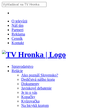
O televízii
Náš tím
Partneri
Reklama
Cenník
Kontakt
Spravodajstvo
Relácie
Ako poznáš Slovensko?
Dedičstvá nášho kraja
Dokumenty
Javiskové debatenie
Je to o vás
Kopačky
Kvízovačka
Na bicykli krajom