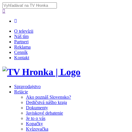
O televízii
Náš tím
Partneri
Reklama
Cenník
Kontakt
Spravodajstvo
Relácie
Ako poznáš Slovensko?
Dedičstvá nášho kraja
Dokumenty
Javiskové debatenie
Je to o vás
Kopačky
Kvízovačka