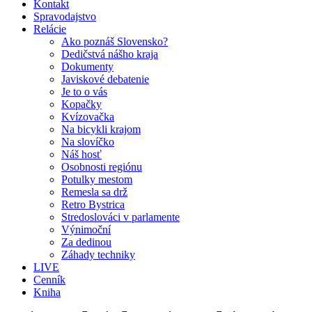
Kontakt
Spravodajstvo
Relácie
Ako poznáš Slovensko?
Dedičstvá nášho kraja
Dokumenty
Javiskové debatenie
Je to o vás
Kopačky
Kvízovačka
Na bicykli krajom
Na slovíčko
Náš hosť
Osobnosti regiónu
Potulky mestom
Remesla sa drž
Retro Bystrica
Stredoslováci v parlamente
Výnimoční
Za dedinou
Záhady techniky
LIVE
Cenník
Kniha