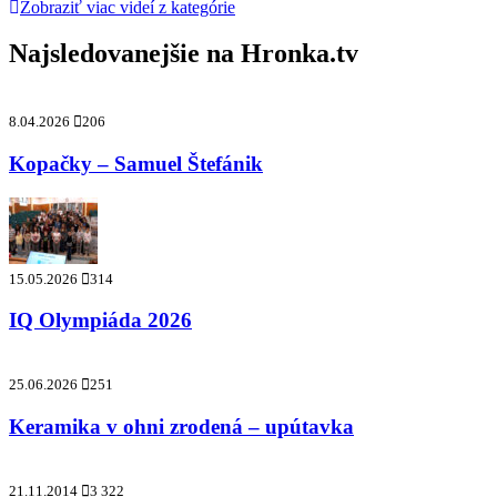
Zobraziť viac videí z kategórie
Najsledovanejšie na
Hronka.tv
8.04.2026
206
Kopačky – Samuel Štefánik
15.05.2026
314
IQ Olympiáda 2026
25.06.2026
251
Keramika v ohni zrodená – upútavka
21.11.2014
3 322