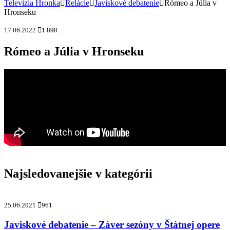
Televízia Hronka
Relácie
Javiskové debatenie
Rómeo a Júlia v
Hronseku
17.06.2022
1 898
Rómeo a Júlia v Hronseku
Najsledovanejšie v kategórii
25.06.2021
961
Javiskové debatenie – Záver sezóny v Štátnej opere