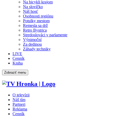
Na bicykli krajom
Na slovíčko
Náš hosť
Osobnosti regiónu
Potulky mestom
Remesla sa drž
Retro Bystrica
Stredoslováci v parlamente
Výnimoční
Za dedinou
Záhady techniky
LIVE
Cenník
Kniha
Zobraziť menu
O televízii
Náš tím
Partneri
Reklama
Cenník