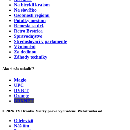
Na bicykli krajom
Na slovíčko
Osobnosti regiónu
Potulky mestom
Remesla sa drž
Retro Bystrica
Spravodajstvo
Stredoslováci v parlamente
Výnimoční
Za dedinou
Záhady techniky
Ako si nás naladiť?
Magio
UPC
DVB-T
Orange
BBXNET
© 2026 TV Hronka. Všetky práva vyhradené. Webstránka od
O televízii
Náš tím