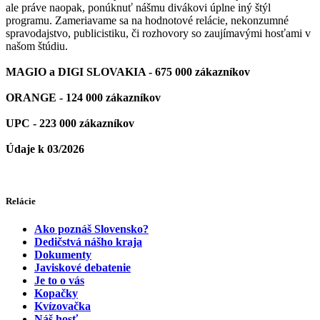
ale práve naopak, ponúknuť nášmu divákovi úplne iný štýl
programu. Zameriavame sa na hodnotové relácie, nekonzumné
spravodajstvo, publicistiku, či rozhovory so zaujímavými hosťami v
našom štúdiu.
MAGIO a DIGI SLOVAKIA - 675 000 zákazníkov
ORANGE - 124 000 zákazníkov
UPC - 223 000 zákazníkov
Údaje k 03/2026
Relácie
Ako poznáš Slovensko?
Dedičstvá nášho kraja
Dokumenty
Javiskové debatenie
Je to o vás
Kopačky
Kvízovačka
Náš hosť