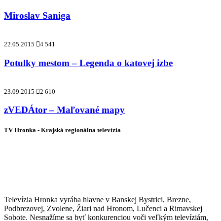
Miroslav Saniga
22.05.2015
4 541
Potulky mestom – Legenda o katovej izbe
23.09.2015
2 610
zVEDÁtor – Maľované mapy
TV Hronka - Krajská regionálna televízia
Vysielame pre viac ako 1 022 000
zákazníkov
Televízia Hronka vyrába hlavne v Banskej Bystrici, Brezne,
Podbrezovej, Zvolene, Žiari nad Hronom, Lučenci a Rimavskej
Sobote. Nesnažíme sa byť konkurenciou voči veľkým televíziám,