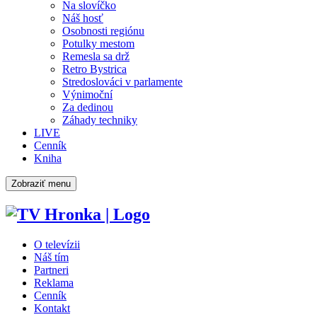
Na slovíčko
Náš hosť
Osobnosti regiónu
Potulky mestom
Remesla sa drž
Retro Bystrica
Stredoslováci v parlamente
Výnimoční
Za dedinou
Záhady techniky
LIVE
Cenník
Kniha
Zobraziť menu
O televízii
Náš tím
Partneri
Reklama
Cenník
Kontakt