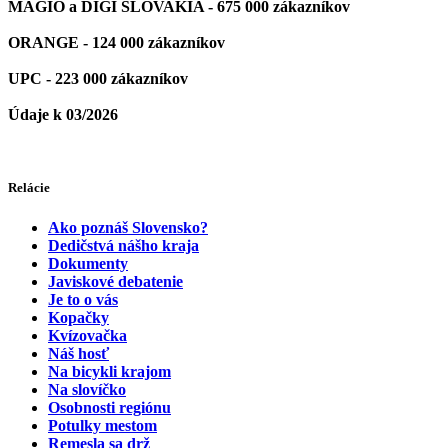
MAGIO a DIGI SLOVAKIA - 675 000 zákazníkov
ORANGE - 124 000 zákazníkov
UPC - 223 000 zákazníkov
Údaje k 03/2026
Relácie
Ako poznáš Slovensko?
Dedičstvá nášho kraja
Dokumenty
Javiskové debatenie
Je to o vás
Kopačky
Kvízovačka
Náš hosť
Na bicykli krajom
Na slovíčko
Osobnosti regiónu
Potulky mestom
Remesla sa drž