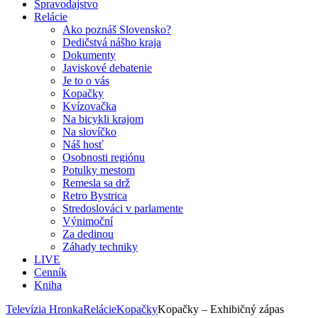
Spravodajstvo
Relácie
Ako poznáš Slovensko?
Dedičstvá nášho kraja
Dokumenty
Javiskové debatenie
Je to o vás
Kopačky
Kvízovačka
Na bicykli krajom
Na slovíčko
Náš hosť
Osobnosti regiónu
Potulky mestom
Remesla sa drž
Retro Bystrica
Stredoslováci v parlamente
Výnimoční
Za dedinou
Záhady techniky
LIVE
Cenník
Kniha
Televízia Hronka
Relácie
Kopačky
Kopačky – Exhibičný zápas