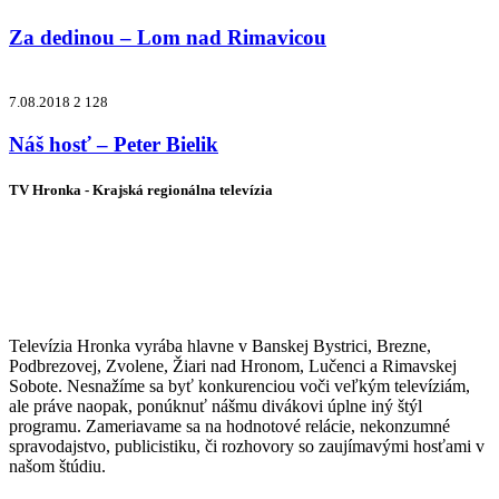
Za dedinou – Lom nad Rimavicou
7.08.2018
2 128
Náš hosť – Peter Bielik
TV Hronka - Krajská regionálna televízia
Vysielame pre viac ako 1 022 000
zákazníkov
Televízia Hronka vyrába hlavne v Banskej Bystrici, Brezne,
Podbrezovej, Zvolene, Žiari nad Hronom, Lučenci a Rimavskej
Sobote. Nesnažíme sa byť konkurenciou voči veľkým televíziám,
ale práve naopak, ponúknuť nášmu divákovi úplne iný štýl
programu. Zameriavame sa na hodnotové relácie, nekonzumné
spravodajstvo, publicistiku, či rozhovory so zaujímavými hosťami v
našom štúdiu.