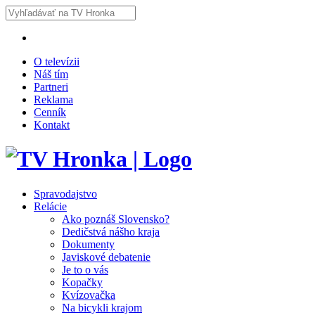
O televízii
Náš tím
Partneri
Reklama
Cenník
Kontakt
Spravodajstvo
Relácie
Ako poznáš Slovensko?
Dedičstvá nášho kraja
Dokumenty
Javiskové debatenie
Je to o vás
Kopačky
Kvízovačka
Na bicykli krajom