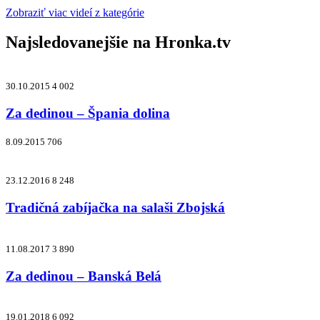
Zobraziť viac videí z kategórie
Najsledovanejšie na
Hronka.tv
30.10.2015
4 002
Za dedinou – Špania dolina
8.09.2015
706
23.12.2016
8 248
Tradičná zabíjačka na salaši Zbojská
11.08.2017
3 890
Za dedinou – Banská Belá
19.01.2018
6 092