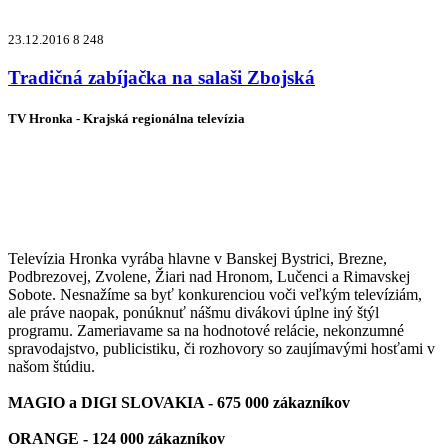
23.12.2016
8 248
Tradičná zabíjačka na salaši Zbojská
TV Hronka - Krajská regionálna televízia
Vysielame pre viac ako 1 022 000
zákazníkov
Televízia Hronka vyrába hlavne v Banskej Bystrici, Brezne,
Podbrezovej, Zvolene, Žiari nad Hronom, Lučenci a Rimavskej
Sobote. Nesnažíme sa byť konkurenciou voči veľkým televíziám,
ale práve naopak, ponúknuť nášmu divákovi úplne iný štýl
programu. Zameriavame sa na hodnotové relácie, nekonzumné
spravodajstvo, publicistiku, či rozhovory so zaujímavými hosťami v
našom štúdiu.
MAGIO a DIGI SLOVAKIA - 675 000 zákazníkov
ORANGE - 124 000 zákazníkov