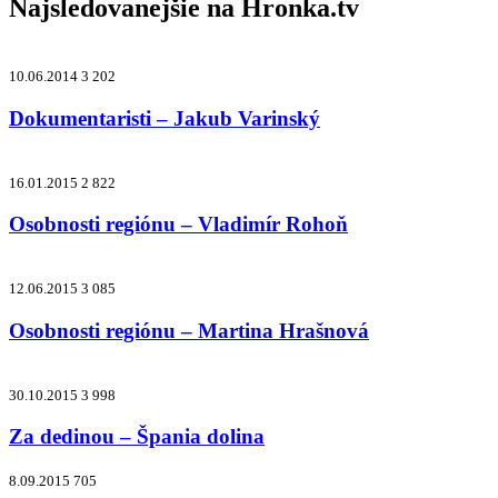
Najsledovanejšie na
Hronka.tv
10.06.2014
3 202
Dokumentaristi – Jakub Varinský
16.01.2015
2 822
Osobnosti regiónu – Vladimír Rohoň
12.06.2015
3 085
Osobnosti regiónu – Martina Hrašnová
30.10.2015
3 998
Za dedinou – Špania dolina
8.09.2015
705