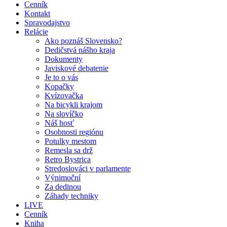
Cenník
Kontakt
Spravodajstvo
Relácie
Ako poznáš Slovensko?
Dedičstvá nášho kraja
Dokumenty
Javiskové debatenie
Je to o vás
Kopačky
Kvízovačka
Na bicykli krajom
Na slovíčko
Náš hosť
Osobnosti regiónu
Potulky mestom
Remesla sa drž
Retro Bystrica
Stredoslováci v parlamente
Výnimoční
Za dedinou
Záhady techniky
LIVE
Cenník
Kniha