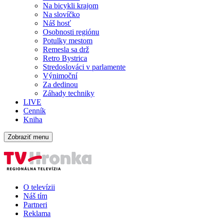
Na bicykli krajom
Na slovíčko
Náš hosť
Osobnosti regiónu
Potulky mestom
Remesla sa drž
Retro Bystrica
Stredoslováci v parlamente
Výnimoční
Za dedinou
Záhady techniky
LIVE
Cenník
Kniha
Zobraziť menu
O televízii
Náš tím
Partneri
Reklama