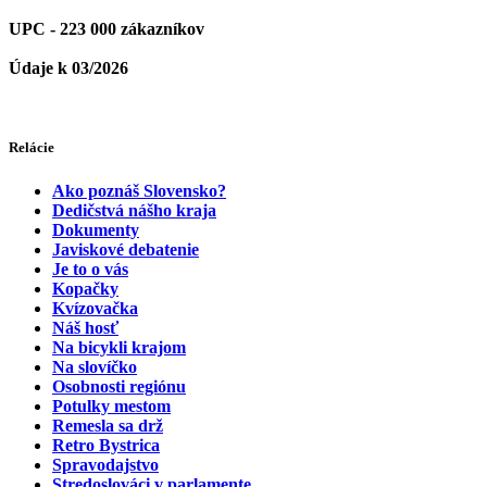
UPC - 223 000 zákazníkov
Údaje k 03/2026
Relácie
Ako poznáš Slovensko?
Dedičstvá nášho kraja
Dokumenty
Javiskové debatenie
Je to o vás
Kopačky
Kvízovačka
Náš hosť
Na bicykli krajom
Na slovíčko
Osobnosti regiónu
Potulky mestom
Remesla sa drž
Retro Bystrica
Spravodajstvo
Stredoslováci v parlamente