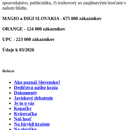
spravodajstvo, publicistiku, či rozhovory so zaujímavými hosťami v
našom štúdiu.
MAGIO a DIGI SLOVAKIA - 675 000 zákazníkov
ORANGE - 124 000 zákazníkov
UPC - 223 000 zákazníkov
Údaje k 03/2026
Relácie
Ako poznáš Slovensko?
Dedičstvá nášho kraja
Dokumenty
Javiskové debatenie
Je to o vás
Kopačky
Kvízovačka
Náš hosť
Na bicykli krajom
Na slovíčko