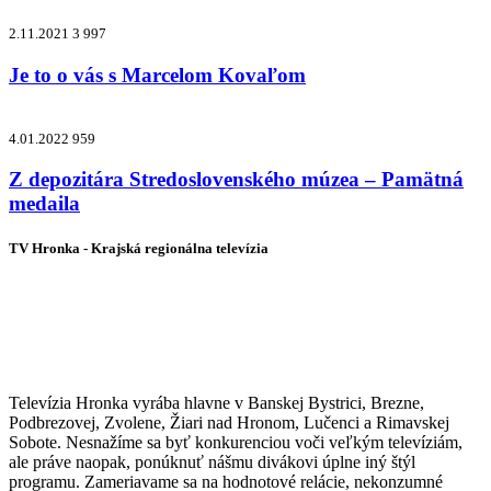
2.11.2021
3 997
Je to o vás s Marcelom Kovaľom
4.01.2022
959
Z depozitára Stredoslovenského múzea – Pamätná
medaila
TV Hronka - Krajská regionálna televízia
Vysielame pre viac ako 1 022 000
zákazníkov
Televízia Hronka vyrába hlavne v Banskej Bystrici, Brezne,
Podbrezovej, Zvolene, Žiari nad Hronom, Lučenci a Rimavskej
Sobote. Nesnažíme sa byť konkurenciou voči veľkým televíziám,
ale práve naopak, ponúknuť nášmu divákovi úplne iný štýl
programu. Zameriavame sa na hodnotové relácie, nekonzumné