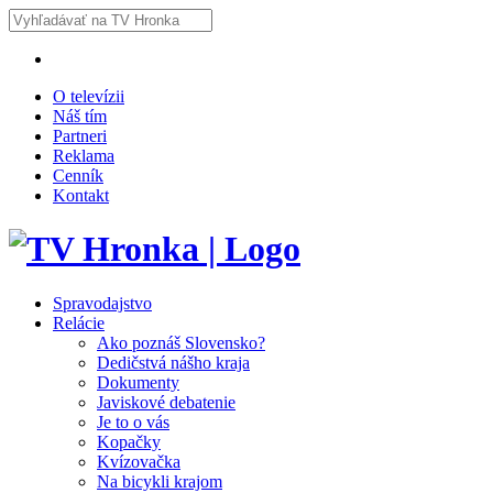
O televízii
Náš tím
Partneri
Reklama
Cenník
Kontakt
Spravodajstvo
Relácie
Ako poznáš Slovensko?
Dedičstvá nášho kraja
Dokumenty
Javiskové debatenie
Je to o vás
Kopačky
Kvízovačka
Na bicykli krajom