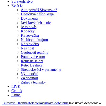
Spravodajstvo
Relácie
Ako poznáš Slovensko?
Dedičstvá nášho kraja
Dokumenty
Javiskové debatenie
Je to o vás
Kopačky
Kvízovačka
Na bicykli krajom
Na slovíčko
Náš hosť
Osobnosti regiónu
Potulky mestom
Remesla sa drž
Retro Bystrica
Stredoslováci v parlamente
Výnimoční
Za dedinou
Záhady techniky
LIVE
Cenník
Kniha
Televízia Hronka
Relácie
Javiskové debatenie
Javiskové debatenie –