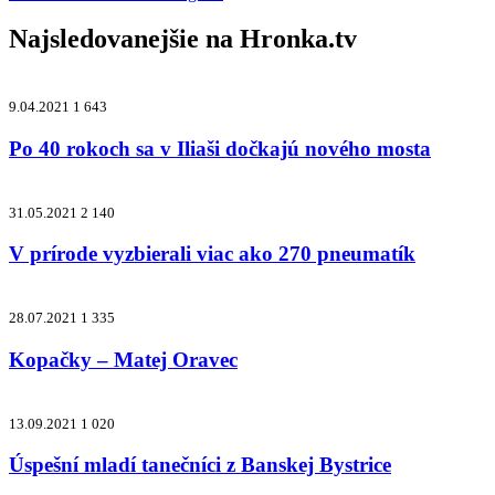
Najsledovanejšie na
Hronka.tv
9.04.2021
1 643
Po 40 rokoch sa v Iliaši dočkajú nového mosta
31.05.2021
2 140
V prírode vyzbierali viac ako 270 pneumatík
28.07.2021
1 335
Kopačky – Matej Oravec
13.09.2021
1 020
Úspešní mladí tanečníci z Banskej Bystrice