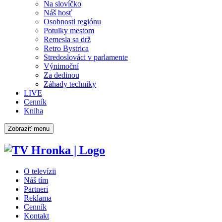
Na slovíčko
Náš hosť
Osobnosti regiónu
Potulky mestom
Remesla sa drž
Retro Bystrica
Stredoslováci v parlamente
Výnimoční
Za dedinou
Záhady techniky
LIVE
Cenník
Kniha
Zobraziť menu
O televízii
Náš tím
Partneri
Reklama
Cenník
Kontakt