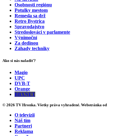
Osobnosti regiónu
Potulky mestom
Remesla sa drž
Retro Bystrica
Spravodajstvo
Stredoslováci v parlamente
Výnimoční
Za dedinou
Záhady techniky
Ako si nás naladiť?
Magio
UPC
DVB-T
Orange
BBXNET
© 2026 TV Hronka. Všetky práva vyhradené. Webstránka od
O televízii
Náš tím
Partneri
Reklama