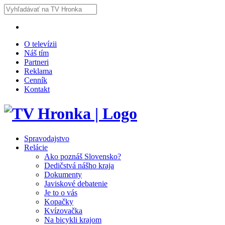
O televízii
Náš tím
Partneri
Reklama
Cenník
Kontakt
Spravodajstvo
Relácie
Ako poznáš Slovensko?
Dedičstvá nášho kraja
Dokumenty
Javiskové debatenie
Je to o vás
Kopačky
Kvízovačka
Na bicykli krajom