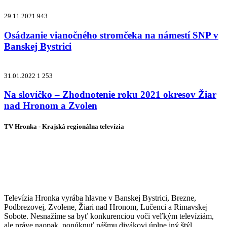
29.11.2021
943
Osádzanie vianočného stromčeka na námestí SNP v
Banskej Bystrici
31.01.2022
1 253
Na slovíčko – Zhodnotenie roku 2021 okresov Žiar
nad Hronom a Zvolen
TV Hronka - Krajská regionálna televízia
Vysielame pre viac ako 1 022 000
zákazníkov
Televízia Hronka vyrába hlavne v Banskej Bystrici, Brezne,
Podbrezovej, Zvolene, Žiari nad Hronom, Lučenci a Rimavskej
Sobote. Nesnažíme sa byť konkurenciou voči veľkým televíziám,
ale práve naopak, ponúknuť nášmu divákovi úplne iný štýl