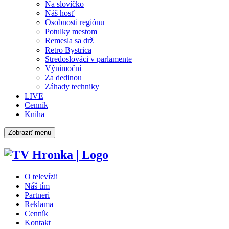
Na slovíčko
Náš hosť
Osobnosti regiónu
Potulky mestom
Remesla sa drž
Retro Bystrica
Stredoslováci v parlamente
Výnimoční
Za dedinou
Záhady techniky
LIVE
Cenník
Kniha
Zobraziť menu
O televízii
Náš tím
Partneri
Reklama
Cenník
Kontakt