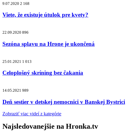
9.07.2020
2 168
Viete, že existuje útulok pre kvety?
22.09.2020
896
Sezóna splavu na Hrone je ukončená
25.01.2021
1 013
Celoplošný skríning bez čakania
14.05.2021
989
Deň sestier v detskej nemocnici v Banskej Bystrici
Zobraziť viac videí z kategórie
Najsledovanejšie na
Hronka.tv