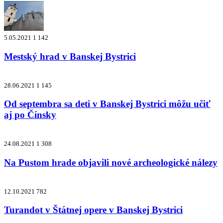
5.05.2021
1 142
Mestský hrad v Banskej Bystrici
28.06.2021
1 145
Od septembra sa deti v Banskej Bystrici môžu učiť
aj po Čínsky
24.08.2021
1 308
Na Pustom hrade objavili nové archeologické nálezy
12.10.2021
782
Turandot v Štátnej opere v Banskej Bystrici