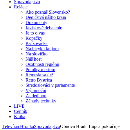
Spravodajstvo
Relácie
Ako poznáš Slovensko?
Dedičstvá nášho kraja
Dokumenty
Javiskové debatenie
Je to o vás
Kopačky
Kvízovačka
Na bicykli krajom
Na slovíčko
Náš hosť
Osobnosti regiónu
Potulky mestom
Remesla sa drž
Retro Bystrica
Stredoslováci v parlamente
Výnimoční
Za dedinou
Záhady techniky
LIVE
Cenník
Kniha
Televízia Hronka
Spravodajstvo
Obnova Hradu Ľupča pokračuje