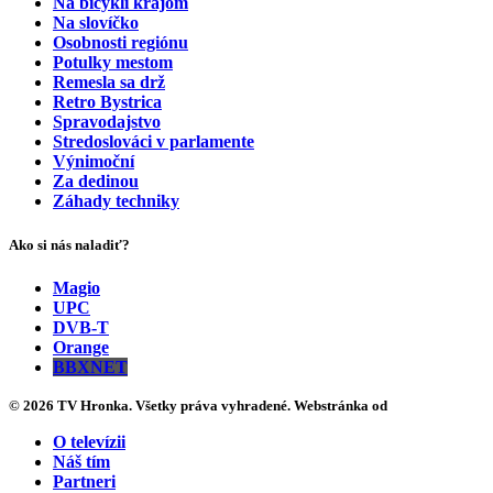
Na bicykli krajom
Na slovíčko
Osobnosti regiónu
Potulky mestom
Remesla sa drž
Retro Bystrica
Spravodajstvo
Stredoslováci v parlamente
Výnimoční
Za dedinou
Záhady techniky
Ako si nás naladiť?
Magio
UPC
DVB-T
Orange
BBXNET
© 2026 TV Hronka. Všetky práva vyhradené. Webstránka od
O televízii
Náš tím
Partneri