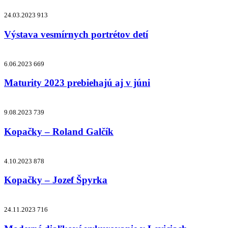
24.03.2023
913
Výstava vesmírnych portrétov detí
6.06.2023
669
Maturity 2023 prebiehajú aj v júni
9.08.2023
739
Kopačky – Roland Galčík
4.10.2023
878
Kopačky – Jozef Špyrka
24.11.2023
716