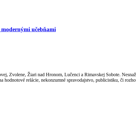
 s modernými učebňami
ákazníkov
ovej, Zvolene, Žiari nad Hronom, Lučenci a Rimavskej Sobote. Nesnaž
 hodnotové relácie, nekonzumné spravodajstvo, publicistiku, či rozh