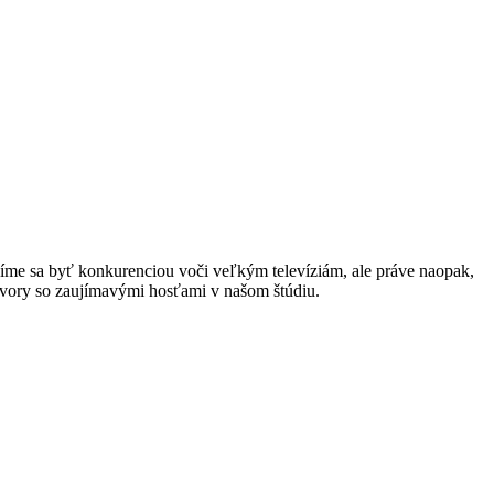
íme sa byť konkurenciou voči veľkým televíziám, ale práve naopak,
ovory so zaujímavými hosťami v našom štúdiu.