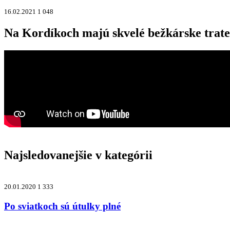
16.02.2021
1 048
Na Kordíkoch majú skvelé bežkárske trate
Najsledovanejšie v kategórii
20.01.2020
1 333
Po sviatkoch sú útulky plné