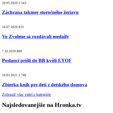
29.05.2020
1 543
Záchrana takmer storočného žeriavu
24.07.2020
833
Vo Zvolene sa rozdávali medaily
7.10.2020
889
Poslanci prišli do BB kvôli EYOF
10.03.2021
1 748
Zbierka kníh pre deti z detského domova
Zobraziť viac videí z kategórie
Najsledovanejšie na
Hronka.tv