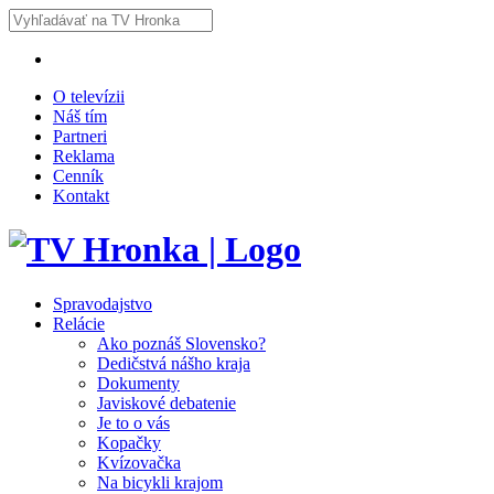
O televízii
Náš tím
Partneri
Reklama
Cenník
Kontakt
Spravodajstvo
Relácie
Ako poznáš Slovensko?
Dedičstvá nášho kraja
Dokumenty
Javiskové debatenie
Je to o vás
Kopačky
Kvízovačka
Na bicykli krajom