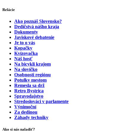
Relácie
Ako poznáš Slovensko?
Dedičstvá nášho kraja
Dokumenty
Javiskové debatenie
Je to o vás
Kopačky
Kvízovačka
Náš hosť
Na bicykli krajom
Na slovíčko
Osobnosti regiónu
Potulky mestom
Remesla sa drž
Retro Bystrica
Spravodajstvo
Stredoslováci v parlamente
Výnimoční
Za dedinou
Záhady techniky
Ako si nás naladiť?