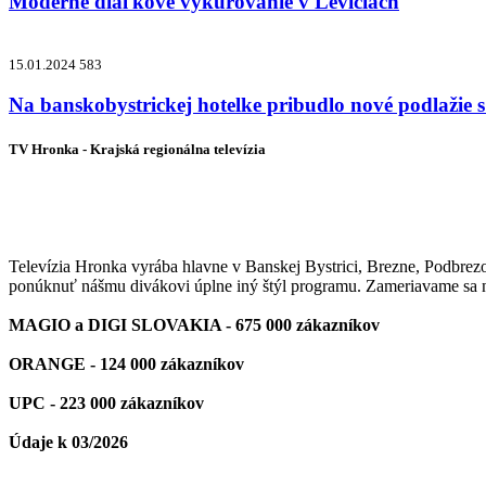
Moderné diaľkové vykurovanie v Leviciach
15.01.2024
583
Na banskobystrickej hotelke pribudlo nové podlažie
TV Hronka - Krajská regionálna televízia
Vysielame pre viac ako 1 022 000 z
Televízia Hronka vyrába hlavne v Banskej Bystrici, Brezne, Podbrez
ponúknuť nášmu divákovi úplne iný štýl programu. Zameriavame sa na
MAGIO a DIGI SLOVAKIA - 675 000 zákazníkov
ORANGE - 124 000 zákazníkov
UPC - 223 000 zákazníkov
Údaje k 03/2026