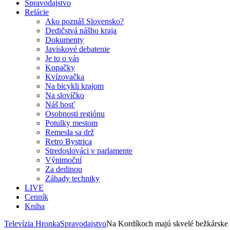
Spravodajstvo
Relácie
Ako poznáš Slovensko?
Dedičstvá nášho kraja
Dokumenty
Javiskové debatenie
Je to o vás
Kopačky
Kvízovačka
Na bicykli krajom
Na slovíčko
Náš hosť
Osobnosti regiónu
Potulky mestom
Remesla sa drž
Retro Bystrica
Stredoslováci v parlamente
Výnimoční
Za dedinou
Záhady techniky
LIVE
Cenník
Kniha
Televízia Hronka
Spravodajstvo
Na Kordíkoch majú skvelé bežkárske 