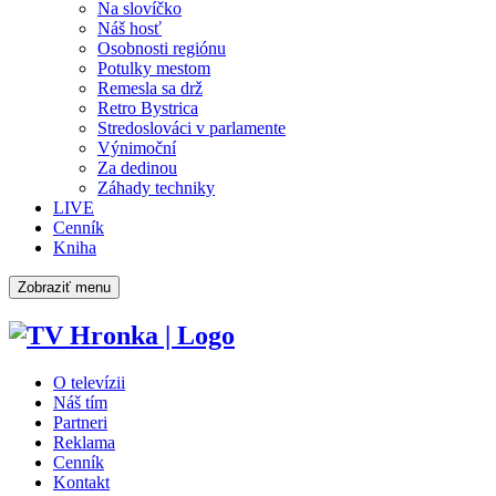
Na slovíčko
Náš hosť
Osobnosti regiónu
Potulky mestom
Remesla sa drž
Retro Bystrica
Stredoslováci v parlamente
Výnimoční
Za dedinou
Záhady techniky
LIVE
Cenník
Kniha
Zobraziť menu
O televízii
Náš tím
Partneri
Reklama
Cenník
Kontakt