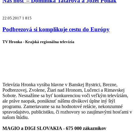
Náš hosť – Dominika Tatárová a Jozef Poliak
22.05.2017
1 815
Podbrezová si komplikuje cestu do Európy
TV Hronka - Krajská regionálna televízia
Vysielame pre viac ako 1 022 000
zákazníkov
Televízia Hronka vyrába hlavne v Banskej Bystrici, Brezne,
Podbrezovej, Zvolene, Žiari nad Hronom, Lučenci a Rimavskej
Sobote. Nesnažíme sa byť konkurenciou voči veľkým televíziám,
ale práve naopak, ponúknuť nášmu divákovi úplne iný štýl
programu. Zameriavame sa na hodnotové relácie, nekonzumné
spravodajstvo, publicistiku, či rozhovory so zaujímavými hosťami v
našom štúdiu.
MAGIO a DIGI SLOVAKIA - 675 000 zákazníkov