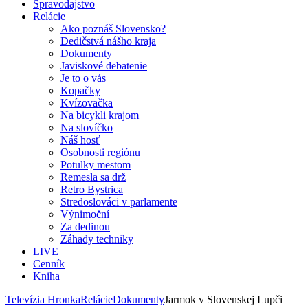
Spravodajstvo
Relácie
Ako poznáš Slovensko?
Dedičstvá nášho kraja
Dokumenty
Javiskové debatenie
Je to o vás
Kopačky
Kvízovačka
Na bicykli krajom
Na slovíčko
Náš hosť
Osobnosti regiónu
Potulky mestom
Remesla sa drž
Retro Bystrica
Stredoslováci v parlamente
Výnimoční
Za dedinou
Záhady techniky
LIVE
Cenník
Kniha
Televízia Hronka
Relácie
Dokumenty
Jarmok v Slovenskej Lupči