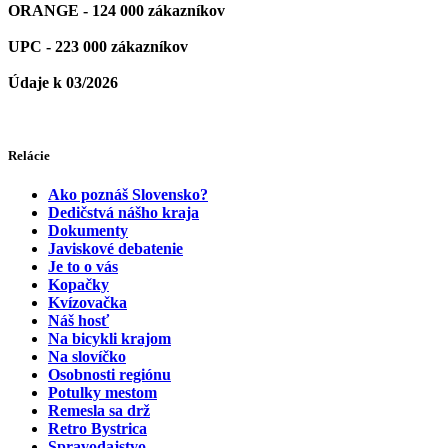
ORANGE - 124 000 zákazníkov
UPC - 223 000 zákazníkov
Údaje k 03/2026
Relácie
Ako poznáš Slovensko?
Dedičstvá nášho kraja
Dokumenty
Javiskové debatenie
Je to o vás
Kopačky
Kvízovačka
Náš hosť
Na bicykli krajom
Na slovíčko
Osobnosti regiónu
Potulky mestom
Remesla sa drž
Retro Bystrica
Spravodajstvo