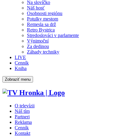
Na slovíčko
Náš hosť
Osobnosti regiónu
Potulky mestom
Remesla sa drž
Retro Bystrica
Stredoslováci v parlamente
Výnimoční
Za dedinou
Záhady techniky
LIVE
Cenník
Kniha
Zobraziť menu
O televízii
Náš tím
Partneri
Reklama
Cenník
Kontakt