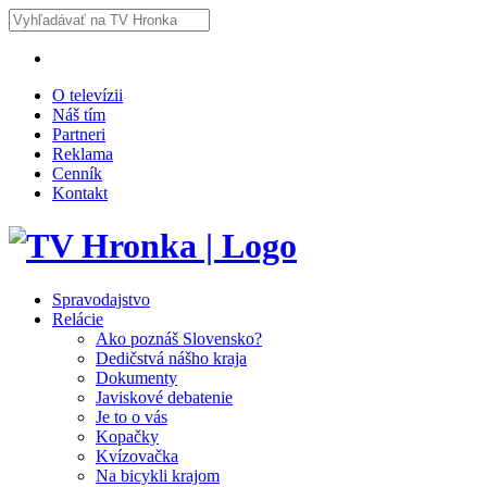
O televízii
Náš tím
Partneri
Reklama
Cenník
Kontakt
Spravodajstvo
Relácie
Ako poznáš Slovensko?
Dedičstvá nášho kraja
Dokumenty
Javiskové debatenie
Je to o vás
Kopačky
Kvízovačka
Na bicykli krajom