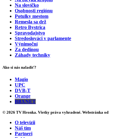
Na slovíčko
Osobnosti regiónu
Potulky mestom
Remesla sa drž
Retro Bystrica
Spravodajstvo
Stredoslováci v parlamente
Výnimoční
Za dedinou
Záhady techniky
Ako si nás naladiť?
Magio
UPC
DVB-T
Orange
BBXNET
© 2026 TV Hronka. Všetky práva vyhradené. Webstránka od
O televízii
Náš tím
Partneri