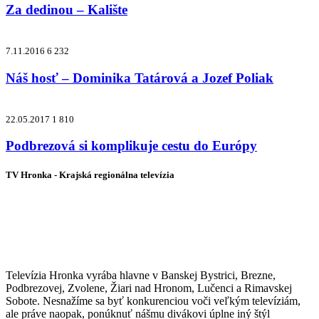
Za dedinou – Kalište
7.11.2016
6 232
Náš hosť – Dominika Tatárová a Jozef Poliak
22.05.2017
1 810
Podbrezová si komplikuje cestu do Európy
TV Hronka - Krajská regionálna televízia
Vysielame pre viac ako 1 022 000
zákazníkov
Televízia Hronka vyrába hlavne v Banskej Bystrici, Brezne,
Podbrezovej, Zvolene, Žiari nad Hronom, Lučenci a Rimavskej
Sobote. Nesnažíme sa byť konkurenciou voči veľkým televíziám,
ale práve naopak, ponúknuť nášmu divákovi úplne iný štýl