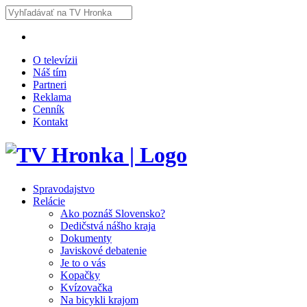
O televízii
Náš tím
Partneri
Reklama
Cenník
Kontakt
Spravodajstvo
Relácie
Ako poznáš Slovensko?
Dedičstvá nášho kraja
Dokumenty
Javiskové debatenie
Je to o vás
Kopačky
Kvízovačka
Na bicykli krajom