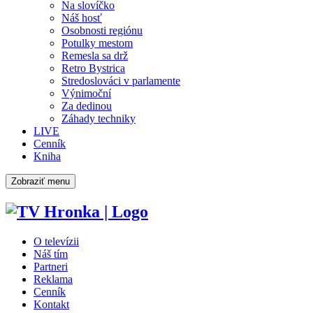
Na slovíčko
Náš hosť
Osobnosti regiónu
Potulky mestom
Remesla sa drž
Retro Bystrica
Stredoslováci v parlamente
Výnimoční
Za dedinou
Záhady techniky
LIVE
Cenník
Kniha
Zobraziť menu
O televízii
Náš tím
Partneri
Reklama
Cenník
Kontakt