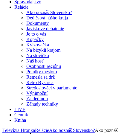
Spravodajstvo
Relácie
Ako poznáš Slovensko?
Dedičstvá nášho kraja
Dokumenty
Javiskové debatenie
Je to o vás
Kopačky
Kvízovačka
Na bicykli krajom
Na slovíčko
Náš hosť
Osobnosti regiónu
Potulky mestom
Remesla sa drž
Retro Bystrica
Stredoslováci v parlamente
Výnimoční
Za dedinou
Záhady techniky
LIVE
Cenník
Kniha
Televízia Hronka
Relácie
Ako poznáš Slovensko?
Ako poznáš