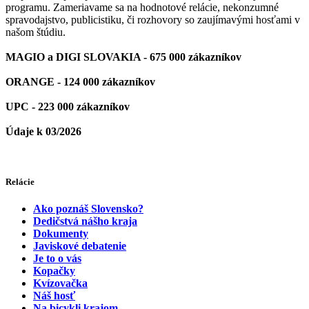
programu. Zameriavame sa na hodnotové relácie, nekonzumné
spravodajstvo, publicistiku, či rozhovory so zaujímavými hosťami v
našom štúdiu.
MAGIO a DIGI SLOVAKIA - 675 000 zákazníkov
ORANGE - 124 000 zákazníkov
UPC - 223 000 zákazníkov
Údaje k 03/2026
Relácie
Ako poznáš Slovensko?
Dedičstvá nášho kraja
Dokumenty
Javiskové debatenie
Je to o vás
Kopačky
Kvízovačka
Náš hosť
Na bicykli krajom